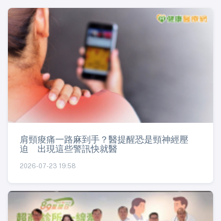
肩頸痠痛一路麻到手？醫提醒恐是頸神經壓
迫 出現這些警訊快就醫
2026-07-23 19:58