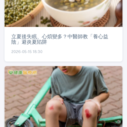
立夏後失眠、心煩變多？中醫師教「養心益
陰」避炎夏陷阱
2026-05-15 18:30