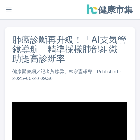
健康市集
肺癌診斷再升級！「AI支氣管
鏡導航」精準採樣肺部組織
助提高診斷率
健康醫療網／記者黃嫊雰、林宗憲報導 Published：
2025-06-20 09:30