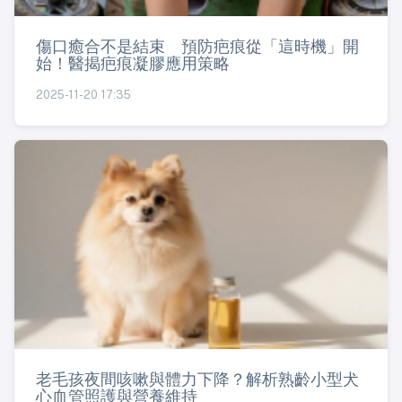
傷口癒合不是結束 預防疤痕從「這時機」開
始！醫揭疤痕凝膠應用策略
2025-11-20 17:35
老毛孩夜間咳嗽與體力下降？解析熟齡小型犬
心血管照護與營養維持