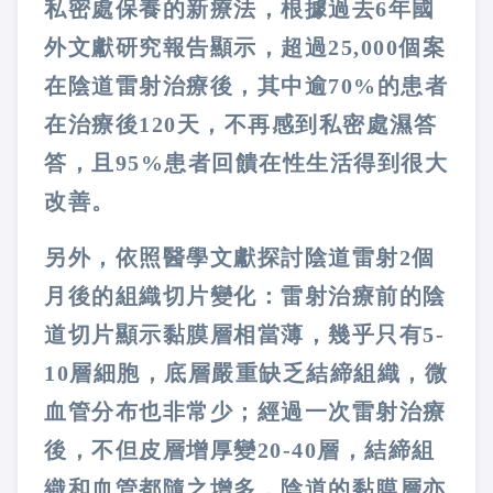
私密處保養的新療法，根據過去6年國
外文獻研究報告顯示，超過25,000個案
在陰道雷射治療後，其中逾70%的患者
在治療後120天，不再感到私密處濕答
答，且95%患者回饋在性生活得到很大
改善。
另外，依照醫學文獻探討陰道雷射2個
月後的組織切片變化：雷射治療前的陰
道切片顯示黏膜層相當薄，幾乎只有5-
10層細胞，底層嚴重缺乏結締組織，微
血管分布也非常少；經過一次雷射治療
後，不但皮層增厚變20-40層，結締組
織和血管都隨之增多，陰道的黏膜層亦