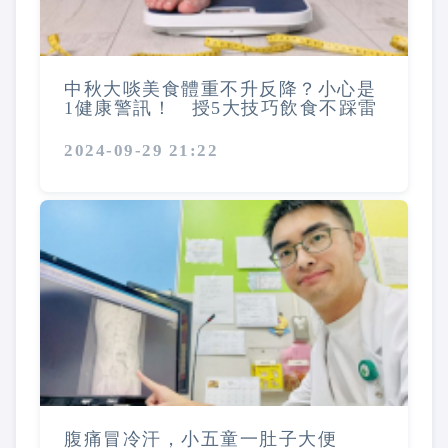
中秋大啖美食體重不升反降？小心是
1健康警訊！ 授5大技巧飲食不踩雷
2024-09-29 21:22
腹痛冒冷汗，小五童一肚子大便