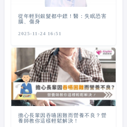
從年輕到銀髮都中鏢！醫：失眠恐害
腦、傷身
2025-11-24 16:51
擔心長輩因吞嚥困難而營養不良？營
養師教你這樣輕鬆解決！