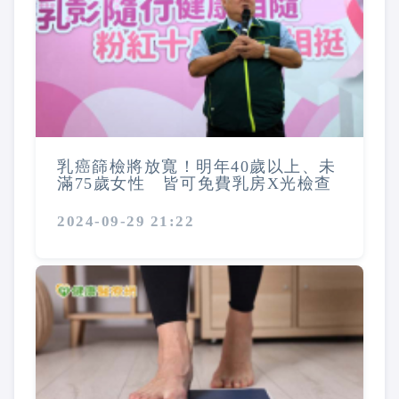
乳癌篩檢將放寬！明年40歲以上、未
滿75歲女性 皆可免費乳房X光檢查
2024-09-29 21:22