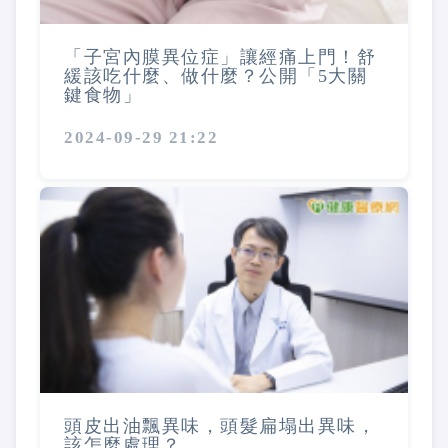
「子宮內膜異位症」讓經痛上門！舒
緩該吃什麼、做什麼？公開「5大關
鍵食物」
2024-09-29 21:22
頭皮出油飄異味，頭髮扁塌出異味，
該怎麼處理？