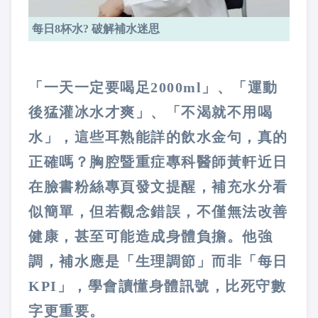
每日8杯水? 破解補水迷思
「一天一定要喝足2000ml」、「運動
後猛灌冰水才爽」、「不渴就不用喝
水」，這些耳熟能詳的飲水金句，真的
正確嗎？胸腔暨重症專科醫師黃軒近日
在臉書粉絲專頁發文提醒，補充水分看
似簡單，但若觀念錯誤，不僅無法改善
健康，甚至可能造成身體負擔。他強
調，補水應是「生理調節」而非「每日
KPI」，學會讀懂身體訊號，比死守數
字更重要。