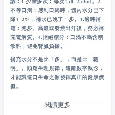
議：1.少量多次：每次150–250ml。2.
不等口渴：感到口渴時，體內水分已下
降1–2%，補水已晚了一步。3.適時補
電：跑步、高溫或發燒出汗後，務必補
充電解質。4.拒絕糖分：口渴不喝含糖
飲料，避免腎臟負擔。
補充水分不是比「多」，而是比「聰
明」。順應生理規律，遠離數字執念，
才能讓這口生命之源發揮真正的健康價
值。
閱讀更多