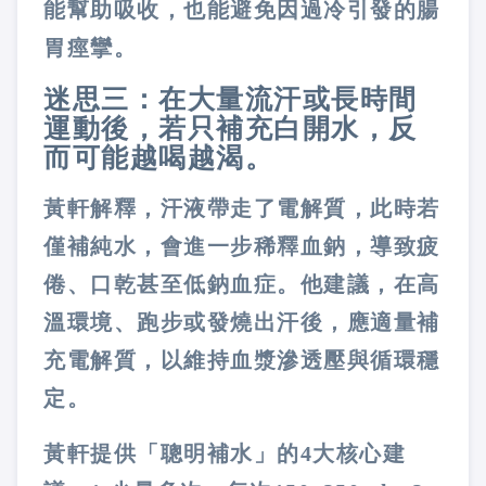
能幫助吸收，也能避免因過冷引發的腸
胃痙攣。
迷思三：在大量流汗或長時間
運動後，若只補充白開水，反
而可能越喝越渴。
黃軒解釋，汗液帶走了電解質，此時若
僅補純水，會進一步稀釋血鈉，導致疲
倦、口乾甚至低鈉血症。他建議，在高
溫環境、跑步或發燒出汗後，應適量補
充電解質，以維持血漿滲透壓與循環穩
定。
黃軒提供「聰明補水」的4大核心建