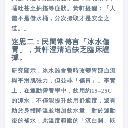
嘔吐甚至抽搐等症狀。黃軒提醒：「人
體不是儲水桶，分次攝取才是安全之
道。」
迷思二：民間常傳言「冰水傷
胃」，黃軒澄清這缺乏臨床證
據。
研究顯示，冰水雖會暫時改變胃部血流
與平滑肌張力，但並非「傷胃」。事實
上，在運動營養學中，飲用約15–25C
的涼水，不僅能提升飲用舒適度，還有
助於身體降溫並增加飲水量。對於運動
後的補水，此溫度範圍的「涼白開」既