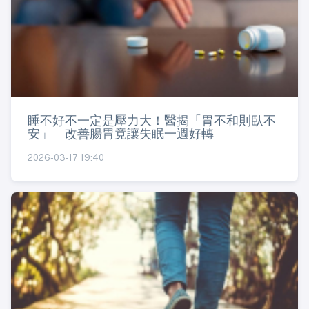
睡不好不一定是壓力大！醫揭「胃不和則臥不
安」 改善腸胃竟讓失眠一週好轉
2026-03-17 19:40