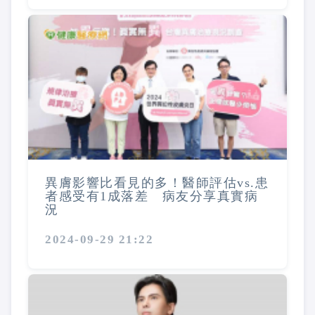
異膚影響比看見的多！醫師評估vs.患
者感受有1成落差 病友分享真實病
況
2024-09-29 21:22