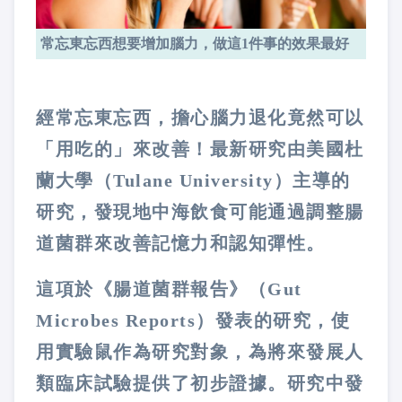
常忘東忘西想要增加腦力，做這1件事的效果最好
經常忘東忘西，擔心腦力退化竟然可以
「用吃的」來改善！最新研究由美國杜
蘭大學（
Tulane University
）主導的
研究，發現地中海飲食可能通過調整腸
道菌群來改善記憶力和認知彈性。
這項於《腸道菌群報告》（
Gut
Microbes Reports
）發表的研究，使
用實驗鼠作為研究對象，為將來發展人
類臨床試驗提供了初步證據。研究中發