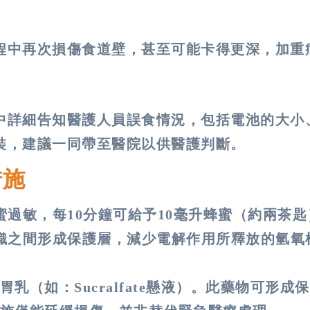
程中再次損傷食道壁，甚至可能卡得更深，加重
中詳細告知醫護人員誤食情況，包括電池的大小
裝，建議一同帶至醫院以供醫護判斷。
措施
蜜過敏，每10分鐘可給予10毫升蜂蜜（約兩茶匙
織之間形成保護層，減少電解作用所釋放的氫氧
（如：Sucralfate懸液）。此藥物可形成