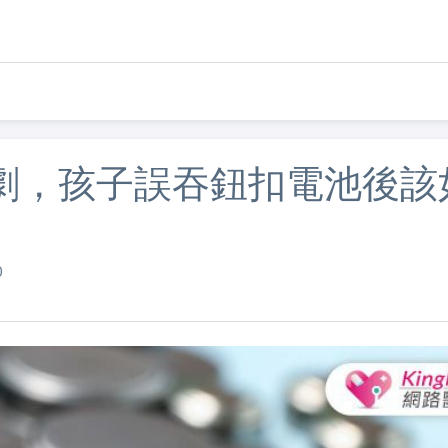
劇，孩子誤吞鈕扣電池後該
0