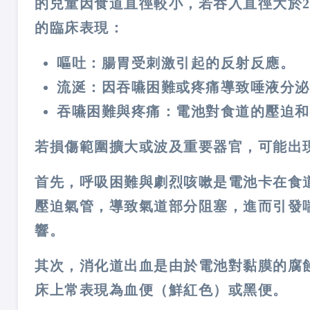
的兒童因食道直徑較小，若吞入直徑大於
的臨床表現：
嘔吐：腸胃受刺激引起的反射反應。
流涎：因吞嚥困難或疼痛導致唾液分泌
吞嚥困難與疼痛：電池對食道的壓迫和
若損傷範圍擴大或波及重要器官，可能出
首先，呼吸困難與劇烈咳嗽是電池卡在食
壓迫氣管，導致氣道部分阻塞，進而引發
響。
其次，消化道出血是由於電池對黏膜的腐
床上常表現為血便（鮮紅色）或黑便。