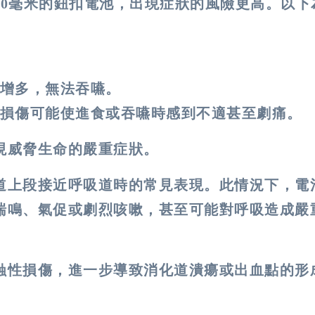
20毫米的鈕扣電池，出現症狀的風險更高。以下
增多，無法吞嚥。
損傷可能使進食或吞嚥時感到不適甚至劇痛。
現威脅生命的嚴重症狀。
道上段接近呼吸道時的常見表現。此情況下，電
喘鳴、氣促或劇烈咳嗽，甚至可能對呼吸造成嚴
蝕性損傷，進一步導致消化道潰瘍或出血點的形