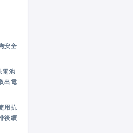
夠安全
果電池
取出電
使用抗
排後續