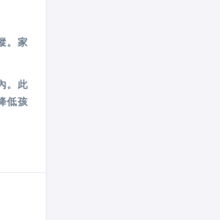
蹤。家
內。此
降低孩