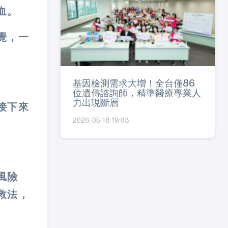
血。
覺，一
。
基因檢測需求大增！全台僅86
位遺傳諮詢師，精準醫療專業人
力出現斷層
接下來
2026-05-18 19:03
風險
救法，