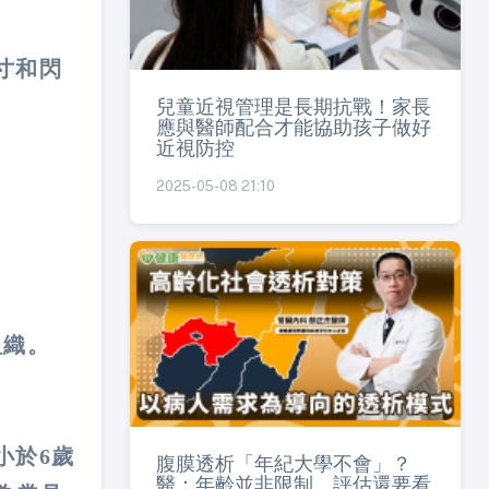
寸和閃
兒童近視管理是長期抗戰！家長
應與醫師配合才能協助孩子做好
近視防控
2025-05-08 21:10
​​。
小於6歲
腹膜透析「年紀大學不會」？
醫：年齡並非限制 評估還要看