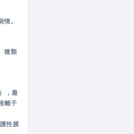
病情。
、種類
），最
根離子
保護性膜