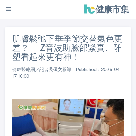
健康市集
肌膚鬆弛下垂季節交替氣色更
差？ Z音波助臉部緊實、雕
塑看起來更有神！
健康醫療網／記者吳儀文報導 Published：2025-04-
17 10:00