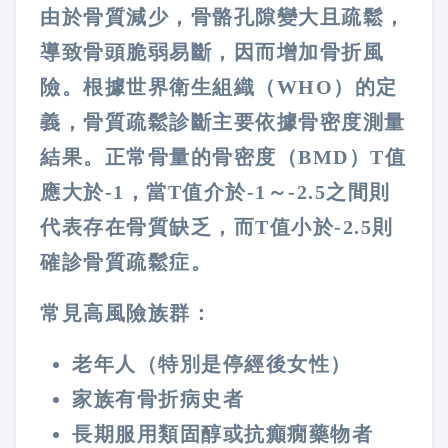
由於骨質減少，骨骼孔隙變大且疏鬆，
導致骨頭脆弱易斷，因而增加骨折風
險。根據世界衛生組織（WHO）的定
義，骨質疏鬆診斷主要依據骨密度測量
結果。正常骨量的骨密度（BMD）T值
應大於-1，當T值介於-1～-2.5之間則
代表存在骨質缺乏，而T值小於-2.5則
確診骨質疏鬆症。
常見高風險族群：
老年人（特別是停經後女性）
家族有骨折病史者
長期服用類固醇或抗癲癇藥物者