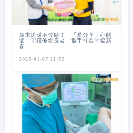
歲末送暖不停歇！ 「愛分享，心關
懷」守護偏鄉長者 攜手打造幸福新
春
2025-01-07 21:52