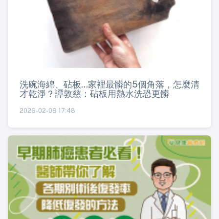
洗碗海綿、砧板...家裡最髒的5個角落，怎麼清
才乾淨？譚敦慈：砧板用熱水洗恐更髒
2026-02-09 17:48