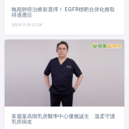
晚期肺癌治療新選擇！ EGFR標靶合併化療取
得適應症
2024-11-19 21:34
茱麗葉高階乳房醫學中心優雅誕生 溫柔守護
乳癌病友