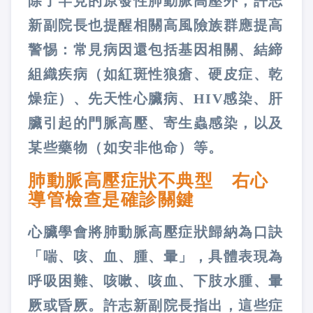
除了罕見的原發性肺動脈高壓外，許志
新副院長也提醒相關高風險族群應提高
警惕：常見病因還包括基因相關、結締
組織疾病（如紅斑性狼瘡、硬皮症、乾
燥症）、先天性心臟病、HIV感染、肝
臟引起的門脈高壓、寄生蟲感染，以及
某些藥物（如安非他命）等。
肺動脈高壓症狀不典型 右心
導管檢查是確診關鍵
心臟學會將肺動脈高壓症狀歸納為口訣
「喘、咳、血、腫、暈」，具體表現為
呼吸困難、咳嗽、咳血、下肢水腫、暈
厥或昏厥。許志新副院長指出，這些症