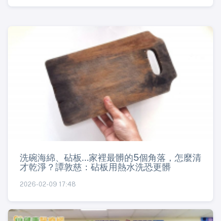
洗碗海綿、砧板...家裡最髒的5個角落，怎麼清
才乾淨？譚敦慈：砧板用熱水洗恐更髒
2026-02-09 17:48