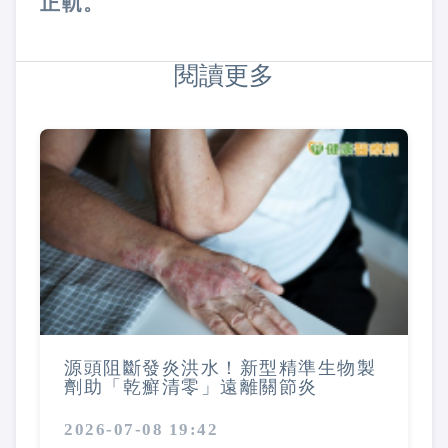
正軌。
閱讀更多
源頭阻斷發炎洪水！新型精準生物製
劑助「乾癬清零」遠離關節炎
2026-07-08 19:42