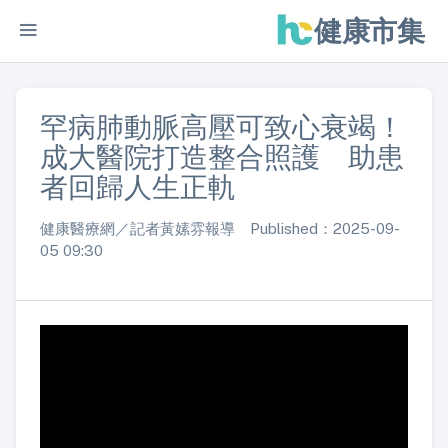
健康市集
罕病肺動脈高壓可致心衰竭！
成大醫院打造整合照護 助患
者回歸人生正軌
健康醫療網／記者黃嫊雰報導 Published：2025-09-
05 09:30