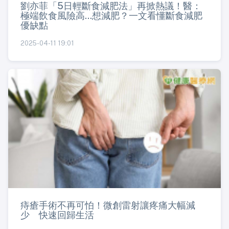
劉亦菲「5日輕斷食減肥法」再掀熱議！醫：
極端飲食風險高...想減肥？一文看懂斷食減肥
優缺點
2025-04-11 19:01
痔瘡手術不再可怕！微創雷射讓疼痛大幅減
少 快速回歸生活