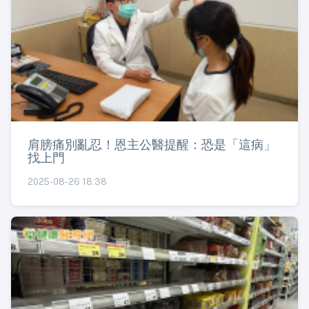
肩膀痛別亂忍！恩主公醫提醒：恐是「這病」
找上門
2025-08-26 18:38