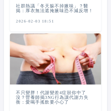
社群熱議「冬天躲不掉腋味」？醫
揭：厚衣無法遮掩腋味恐不減反增！
2026-02-03 18:51
不只變胖！代謝變差4症狀你中了
沒？營養師揭3NG行為讓代謝力失
衡：愛喝手搖飲要小心了