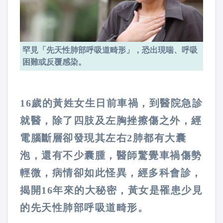
罕見「先天性肺部呼吸道畸形」，恐出現喘、呼吸
困難或反覆感染。
16歲的黃姓女生日前車禍，到醫院急診
就醫，除了四肢及左胸挫擦傷之外，經
電腦斷層卻發現其左右2肺都有大囊
泡，還有不少囊腫，醫師驚覺車禍傷勢
輕微，病情卻如此怪異，經多科會診，
揭開16年來的大秘密，黃女是罹患少見
的先天性肺部呼吸道畸形。