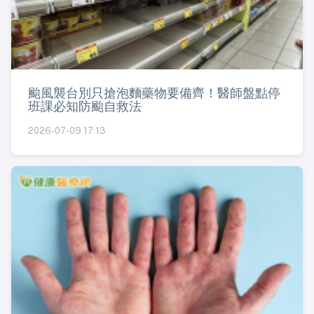
颱風襲台別只搶泡麵藥物要備齊！醫師盤點停
班課必知防颱自救法
2026-07-09 17:13