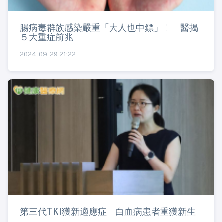
腸病毒群族感染嚴重「大人也中鏢」！ 醫揭
５大重症前兆
2024-09-29 21:22
第三代TKI獲新適應症 白血病患者重獲新生