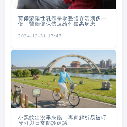
荷爾蒙陽性乳癌爭取整體存活期多一
倍 醫籲健保儘速給付嘉惠病患
2024-12-31 17:47
小黑蚊出沒季來臨：專家解析易被叮
族群與日常防護建議