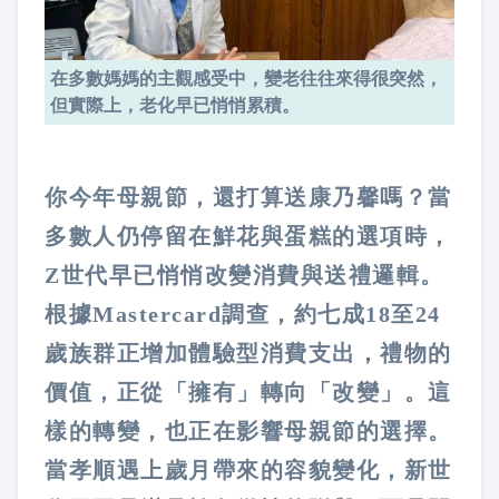
在多數媽媽的主觀感受中，變老往往來得很突然，
但實際上，老化早已悄悄累積。
你今年母親節，還打算送康乃馨嗎？當
多數人仍停留在鮮花與蛋糕的選項時，
Z世代早已悄悄改變消費與送禮邏輯。
根據Mastercard調查，約七成18至24
歲族群正增加體驗型消費支出，禮物的
價值，正從「擁有」轉向「改變」。這
樣的轉變，也正在影響母親節的選擇。
當孝順遇上歲月帶來的容貌變化，新世