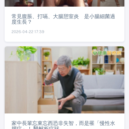
常見腹脹、打嗝、大腸憩室炎 是小腸細菌過
度生長？
2026-04-22 17:39
家中長輩忘東忘西恐非失智，而是罹「慢性水
腦症」！ 醫解析症狀