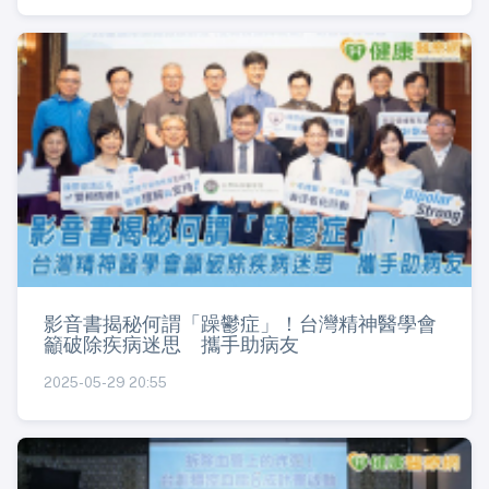
影音書揭秘何謂「躁鬱症」！台灣精神醫學會
籲破除疾病迷思 攜手助病友
2025-05-29 20:55