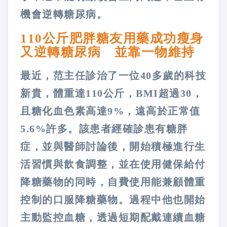
機會逆轉糖尿病。
110公斤肥胖糖友用藥成功瘦身
又逆轉糖尿病 並靠一物維持
最近，范主任診治了一位40多歲的科技
新貴，體重達110公斤，BMI超過30，
且糖化血色素高達9%，遠高於正常值
5.6%許多。該患者經確診患有糖胖
症，並與醫師討論後，開始積極進行生
活習慣與飲食調整，並在使用健保給付
降糖藥物的同時，自費使用能兼顧體重
控制的口服降糖藥物。過程中他也開始
主動監控血糖，透過短期配戴連續血糖