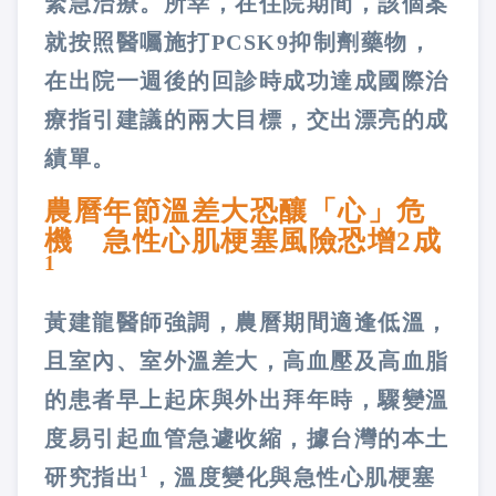
緊急治療。所幸，在住院期間，該個案
就按照醫囑施打PCSK9抑制劑藥物，
在出院一週後的回診時成功達成國際治
療指引建議的兩大目標，交出漂亮的成
績單。
農曆年節溫差大恐釀「心」危
機 急性心肌梗塞風險恐增2成
1
黃建龍醫師強調，農曆期間適逢低溫，
且室內、室外溫差大，高血壓及高血脂
的患者早上起床與外出拜年時，驟變溫
度易引起血管急遽收縮，據台灣的本土
1
研究指出
，溫度變化與急性心肌梗塞