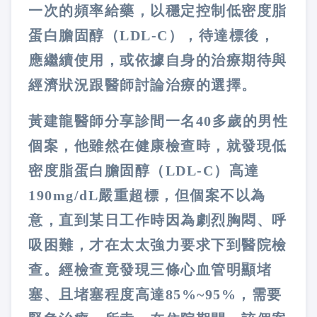
一次的頻率給藥，以穩定控制低密度脂
蛋白膽固醇（LDL-C），待達標後，
應繼續使用，或依據自身的治療期待與
經濟狀況跟醫師討論治療的選擇。
黃建龍醫師分享診間一名40多歲的男性
個案，他雖然在健康檢查時，就發現低
密度脂蛋白膽固醇（LDL-C）高達
190mg/dL嚴重超標，但個案不以為
意，直到某日工作時因為劇烈胸悶、呼
吸困難，才在太太強力要求下到醫院檢
查。經檢查竟發現三條心血管明顯堵
塞、且堵塞程度高達85%~95%，需要