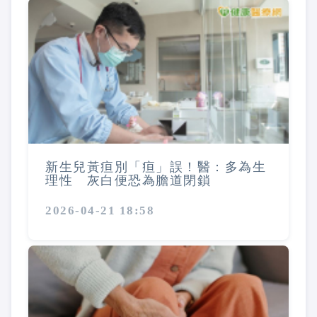
新生兒黃疸別「疸」誤！醫：多為生
理性 灰白便恐為膽道閉鎖
2026-04-21 18:58