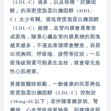
（LDL-C）過多，以及俗稱「好膽固
醇」的高密度脂蛋白膽固醇（HDL-
C）太少有關。當低密度脂蛋白膽固醇
（LDL-C）超標，血管內膜會逐漸形
成斑塊，隨著心臟血管內膜累積的斑塊
越來越多，不僅血液循環會變差，容易
出現胸悶、呼吸喘、疲勞等症狀；一旦
斑塊破裂還可能產生血栓，就會發生急
性心肌梗塞。
黃建龍醫師鼓勵，一般健康的民眾將低
密度脂蛋白膽固醇（LDL-C）控制於
130mg/dL以下；若伴隨著糖尿病、腎
臟病、心血管疾病風險等，則建議依照