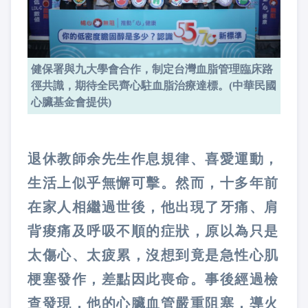
健保署與九大學會合作，制定台灣血脂管理臨床路
徑共識，期待全民齊心駐血脂治療達標。(中華民國
心臟基金會提供)
退休教師余先生作息規律、喜愛運動，
生活上似乎無懈可擊。然而，十多年前
在家人相繼過世後，他出現了牙痛、肩
背痠痛及呼吸不順的症狀，原以為只是
太傷心、太疲累，沒想到竟是急性心肌
梗塞發作，差點因此喪命。事後經過檢
查發現，他的心臟血管嚴重阻塞，導火