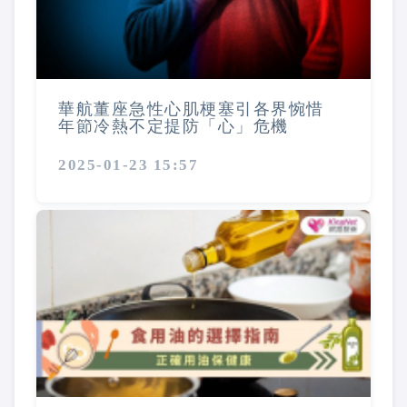
華航董座急性心肌梗塞引各界惋惜
年節冷熱不定提防「心」危機
2025-01-23 15:57