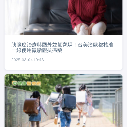
胰臟癌治療與國外並駕齊驅！台美澳歐都核准
一線使用微脂體抗癌藥
2025-03-04 19:48