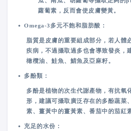
瓜、南瓜、胡蘿蔔等攝取足夠的β
蘿蔔素，反而會使皮膚變黃。
Omega-3多元不飽和脂肪酸：
脂質是皮膚的重要組成部分，若人體
疾病，不過攝取過多也會導致發炎，
橄欖油、鮭魚、鯖魚及亞麻籽。
多酚類：
多酚是植物的次生代謝產物，有抗氧
形，建議可攝取廣泛存在的多酚蔬菜
素、薑黃中的薑黃素、番茄中的茄紅
充足的水份：