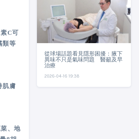
素C可
橘類等
從球場話題看見隱形困擾：腋下
異味不只是氣味問題 醫籲及早
治療
2026-04-16 19:38
持肌膚
蔬菜、地