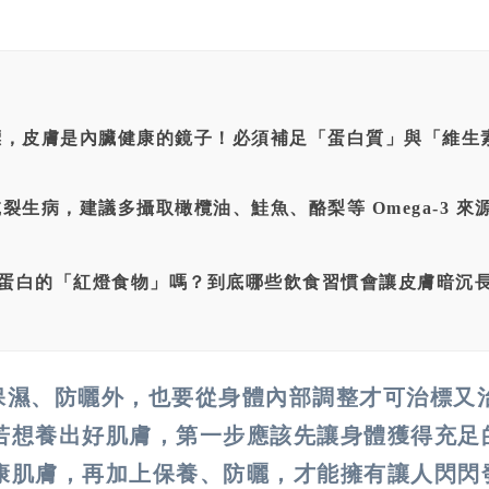
，皮膚是內臟健康的鏡子！必須補足「蛋白質」與「維生
生病，建議多攝取橄欖油、鮭魚、酪梨等 Omega-3 來
蛋白的「紅燈食物」嗎？到底哪些飲食習慣會讓皮膚暗沉
保濕、防曬外，也要從身體內部調整才可治標又
若想養出好肌膚，第一步應該先讓身體獲得充足
康肌膚，再加上保養、防曬，才能擁有讓人閃閃