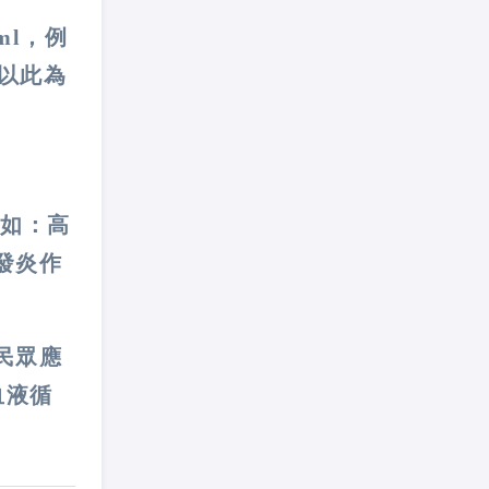
ml，例
不以此為
例如：高
發炎作
民眾應
血液循