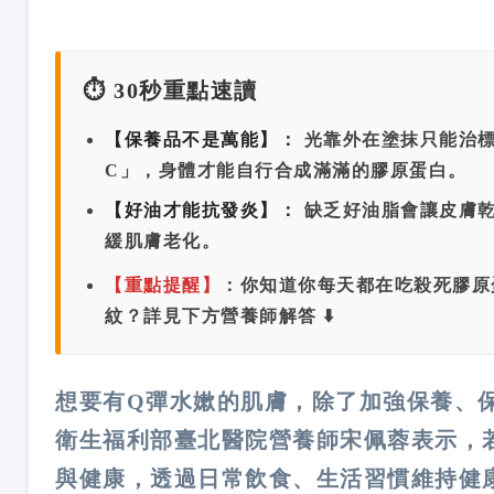
⏱️ 30秒重點速讀
【保養品不是萬能】：
光靠外在塗抹只能治標
C」，身體才能自行合成滿滿的膠原蛋白。
【好油才能抗發炎】：
缺乏好油脂會讓皮膚乾裂
緩肌膚老化。
【重點提醒】
：你知道你每天都在吃殺死膠原
紋？詳見下方營養師解答 ⬇️
想要有Q彈水嫰的肌膚，除了加強保養、
衛生福利部臺北醫院營養師宋佩蓉表示，
與健康，透過日常飲食、生活習慣維持健