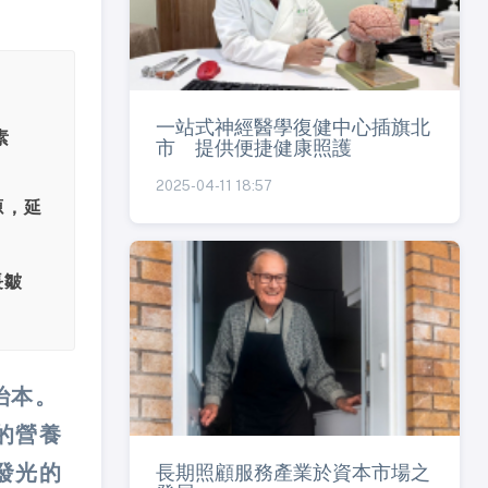
一站式神經醫學復健中心插旗北
素
市 提供便捷健康照護
2025-04-11 18:57
源，延
長皺
治本。
的營養
發光的
長期照顧服務產業於資本市場之