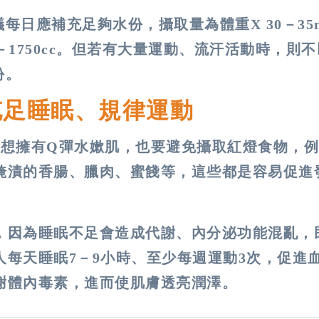
日應補充足夠水份，攝取量為體重X 30－35
0－1750cc。但若有大量運動、流汗活動時，則
份。
充足睡眠、規律運動
，想擁有Q彈水嫰肌，也要避免攝取紅燈食物，
醃漬的香腸、臘肉、蜜餞等，這些都是容易促進
，因為睡眠不足會造成代謝、內分泌功能混亂，
每天睡眠7－9小時、至少每週運動3次，促進
謝體內毒素，進而使肌膚透亮潤澤。