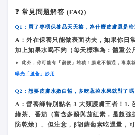
❓ 常見問題解答 (FAQ)
Q1：買了專櫃保養品天天擦，為什麼皮膚還是暗
A：
外在保養只能做表面功夫，如果你日
加上如果水喝不夠（每天標準為：體重公斤數
► 此外，你可能有「宿便」堆積！腸道不暢通，毒素
曝光「蘆薈」妙用
Q2：想要皮膚水嫩白皙，多吃蔬菜水果就對了
A：
營養師特別點名 3 大類護膚王者！1
綠茶、番茄（富含多酚與茄紅素，是超強抗
防乾燥）。但注意，β胡蘿蔔素吃過量，