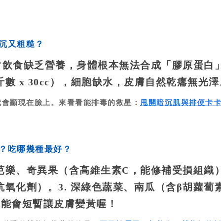
沉又粗糙？
常飲食缺乏營養，身體根本無法合成「膠原蛋白
 x 30cc），細胞缺水，皮膚自然乾癟無光澤
就會顯現在臉上。來看看能排毒的救星：
甩開暗沉肌與排便卡
嗎？吃哪幾種最好？
. 芭樂、奇異果（含高維生素C，能修補受損組織）
氧化劑）。3. 深綠色蔬菜、南瓜（含β胡蘿蔔
可能會短暫讓皮膚變黃喔！