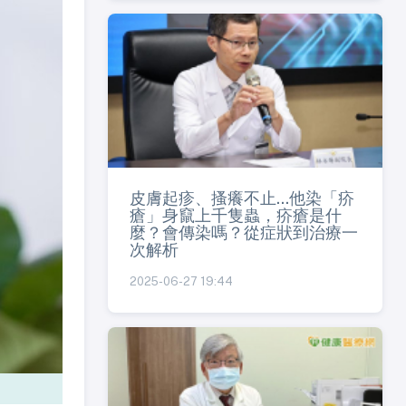
皮膚起疹、搔癢不止...他染「疥
瘡」身竄上千隻蟲，疥瘡是什
麼？會傳染嗎？從症狀到治療一
次解析
2025-06-27 19:44