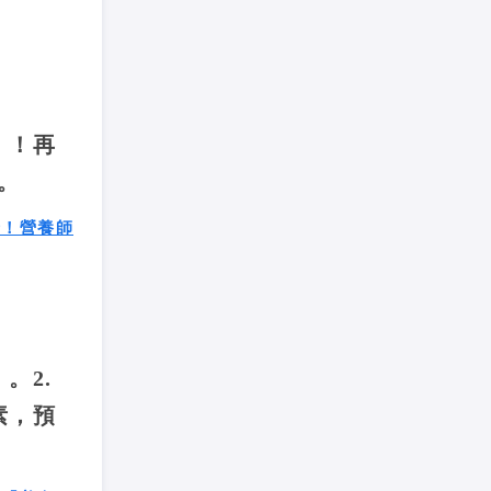
」！再
。
卡！營養師
。2.
素，預