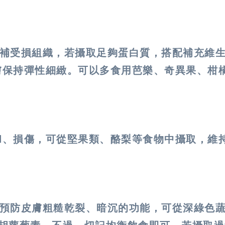
補受損組織，若攝取足夠蛋白質，搭配補充維生
膚保持彈性細緻。可以多食用芭樂、奇異果、柑
和、損傷，可從堅果類、酪梨等食物中攝取，維
到預防皮膚粗糙乾裂、暗沉的功能，可從深綠色