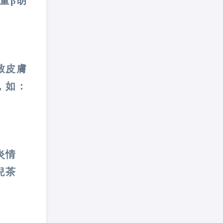
量β胡
致皮膚
，如：
炎情
兒茶