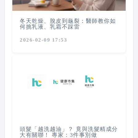
冬天乾燥、脫皮到龜裂：醫師教你如
何挑乳液、乳霜不踩雷
2026-02-09 17:53
頭髮「越洗越油」？ 竟與洗髮精成分
大有關聯！ 專家：3件事別做