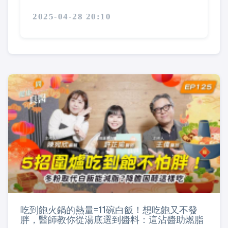
2025-04-28 20:10
吃到飽火鍋的熱量=11碗白飯！想吃飽又不發
胖，醫師教你從湯底選到醬料：這沾醬助燃脂