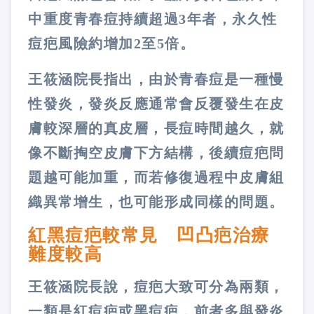
中重度青春痘持續超過3年者，永久性
痘疤風險約增加2至5倍。
王筱涵院長指出，由於青春痘是一種慢
性發炎，發炎反應通常會反覆發生在皮
膚較深層的真皮層，長痘時間越久，就
像不斷掏空皮膚下方結構，後續痘疤問
題越可能加重，而若修復過程中皮膚組
織異常增生，也可能形成同樣的問題。
紅黑痘疤較常見 凹凸疤治療
難度較高
王筱涵院長說，痘疤大致可分為兩類，
一類是紅痘疤或黑痘疤，前者多與發炎