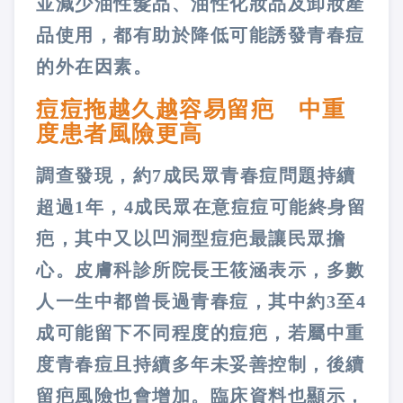
並減少油性髮品、油性化妝品及卸妝產
品使用，都有助於降低可能誘發青春痘
的外在因素。
痘痘拖越久越容易留疤 中重
度患者風險更高
調查發現，約7成民眾青春痘問題持續
超過1年，4成民眾在意痘痘可能終身留
疤，其中又以凹洞型痘疤最讓民眾擔
心。皮膚科診所院長王筱涵表示，多數
人一生中都曾長過青春痘，其中約3至4
成可能留下不同程度的痘疤，若屬中重
度青春痘且持續多年未妥善控制，後續
留疤風險也會增加。臨床資料也顯示，