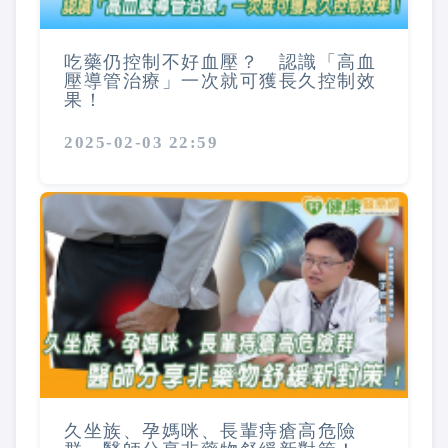
吃藥仍控制不好血壓？ 認識「高血
壓導管治療」一次就可獲長久控制效
果！
2025-02-03 22:59
久坐族、孕媽咪、長輩痔瘡高危險