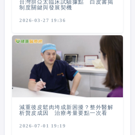
台灣拚亞太臨床試驗據點 白皮書揭
制度關鍵與發展契機
2026-03-27 19:36
減重後皮鬆肉垮成新困擾？整外醫解
析贅皮成因 治療考量要點一次看
2026-07-01 19:19