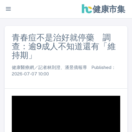
健康市集
青春痘不是治好就停藥 調
查：逾9成人不知道還有「維
持期」
健康醫療網／記者林則澄、潘昱僑報導 Published：
2026-07-07 10:00