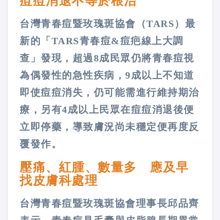
痘痘消退不等於根治
台灣青春痘暨玫瑰斑協會（TARS）最
新的「TARS青春痘&痘疤線上大調
查」發現，超過8成民眾仍將青春痘視
為偶發性的急性疾病，9成以上不知道
即使痘痘消失，仍可能需進行維持期治
療，另有4成以上民眾在痘痘消退後便
立即停藥，導致膚況尚未穩定便再度反
覆發作。
壓痛、紅腫、數量多 應及早
找皮膚科處理
台灣青春痘暨玫瑰斑協會理事長邱品齊