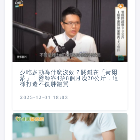
少吃多動為什麼沒效？關鍵在「荷爾
蒙」！醫師靠4招8個月瘦20公斤，這
樣打造不復胖體質
2025-12-01 18:03