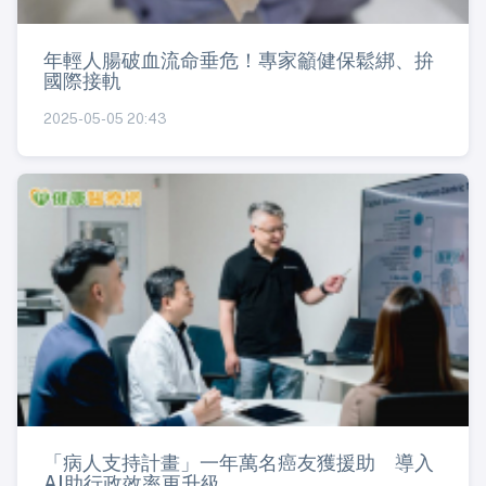
年輕人腸破血流命垂危！專家籲健保鬆綁、拚
國際接軌
2025-05-05 20:43
「病人支持計畫」一年萬名癌友獲援助 導入
AI助行政效率更升級