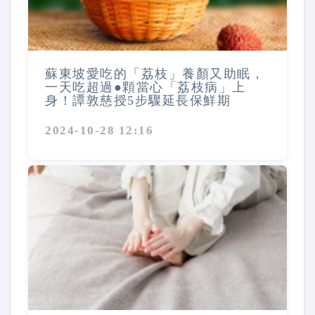
蘇東坡愛吃的「荔枝」養顏又助眠，
一天吃超過●顆當心「荔枝病」上
身！譚敦慈授5步驟延長保鮮期
2024-10-28 12:16