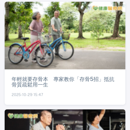
年輕就要存骨本 專家教你「存骨5招」抵抗
骨質疏鬆用一生
2025-10-29 15:47