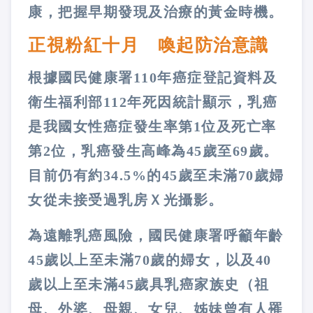
康，把握早期發現及治療的黃金時機。
正視粉紅十月 喚起防治意識
根據國民健康署110年癌症登記資料及
衛生福利部112年死因統計顯示，乳癌
是我國女性癌症發生率第1位及死亡率
第2位，乳癌發生高峰為45歲至69歲。
目前仍有約34.5%的45歲至未滿70歲婦
女從未接受過乳房Ｘ光攝影。
為遠離乳癌風險，國民健康署呼籲年齡
45歲以上至未滿70歲的婦女，以及40
歲以上至未滿45歲具乳癌家族史（祖
母、外婆、母親、女兒、姊妹曾有人罹