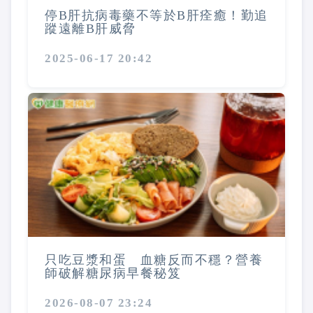
停B肝抗病毒藥不等於B肝痊癒！勤追
蹤遠離B肝威脅
2025-06-17 20:42
只吃豆漿和蛋 血糖反而不穩？營養
師破解糖尿病早餐秘笈
2026-08-07 23:24