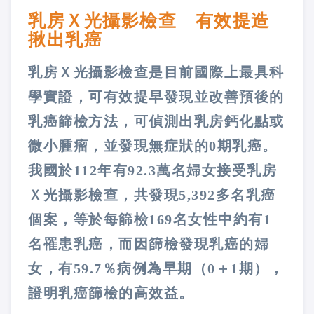
乳房Ｘ光攝影檢查 有效提造
揪出乳癌
乳房Ｘ光攝影檢查是目前國際上最具科
學實證，可有效提早發現並改善預後的
乳癌篩檢方法，可偵測出乳房鈣化點或
微小腫瘤，並發現無症狀的0期乳癌。
我國於112年有92.3萬名婦女接受乳房
Ｘ光攝影檢查，共發現5,392多名乳癌
個案，等於每篩檢169名女性中約有1
名罹患乳癌，而因篩檢發現乳癌的婦
女，有59.7％病例為早期（0＋1期），
證明乳癌篩檢的高效益。