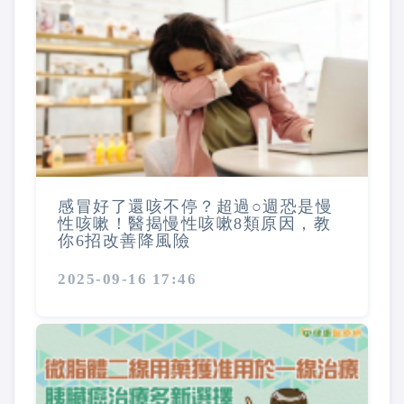
感冒好了還咳不停？超過○週恐是慢
性咳嗽！醫揭慢性咳嗽8類原因，教
你6招改善降風險
2025-09-16 17:46