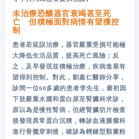
未治療恐釀器官衰竭甚至死
亡 但積極面對病情有望獲控
制
患者若延誤治療，器官嚴重受損可能極
大降低生活品質，提高死亡風險；反
之，及早發現並積極治療，疾病進展有
望得到控制。對此，劉嘉仁醫師分享，
診間一位60多歲的患者李先生，最初因
下肢嚴重水腫和蛋白尿至腎臟科求診，
原以為是慢性腎病，但經腎臟切片檢查
後發現異常蛋白沉積，轉診血液腫瘤科
進行骨髓穿刺後，確診為輕鏈型類澱粉