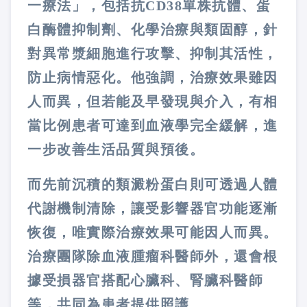
一療法」，包括抗CD38單株抗體、蛋
白酶體抑制劑、化學治療與類固醇，針
對異常漿細胞進行攻擊、抑制其活性，
防止病情惡化。他強調，治療效果雖因
人而異，但若能及早發現與介入，有相
當比例患者可達到血液學完全緩解，進
一步改善生活品質與預後。
而先前沉積的類澱粉蛋白則可透過人體
代謝機制清除，讓受影響器官功能逐漸
恢復，唯實際治療效果可能因人而異。
治療團隊除血液腫瘤科醫師外，還會根
據受損器官搭配心臟科、腎臟科醫師
等，共同為患者提供照護。