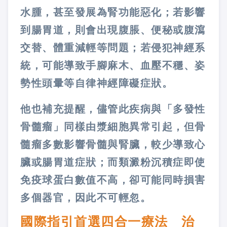
水腫，甚至發展為腎功能惡化；若影響
到腸胃道，則會出現腹脹、便秘或腹瀉
交替、體重減輕等問題；若侵犯神經系
統，可能導致手腳麻木、血壓不穩、姿
勢性頭暈等自律神經障礙症狀。
他也補充提醒，儘管此疾病與「多發性
骨髓瘤」同樣由漿細胞異常引起，但骨
髓瘤多數影響骨髓與腎臟，較少導致心
臟或腸胃道症狀；而類澱粉沉積症即使
免疫球蛋白數值不高，卻可能同時損害
多個器官，因此不可輕忽。
國際指引首選四合一療法 治