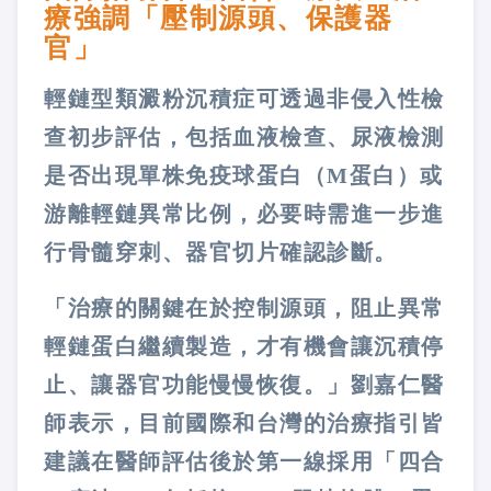
療強調「壓制源頭、保護器
官」
輕鏈型類澱粉沉積症可透過非侵入性檢
查初步評估，包括血液檢查、尿液檢測
是否出現單株免疫球蛋白（M蛋白）或
游離輕鏈異常比例，必要時需進一步進
行骨髓穿刺、器官切片確認診斷。
「治療的關鍵在於控制源頭，阻止異常
輕鏈蛋白繼續製造，才有機會讓沉積停
止、讓器官功能慢慢恢復。」劉嘉仁醫
師表示，目前國際和台灣的治療指引皆
建議在醫師評估後於第一線採用「四合