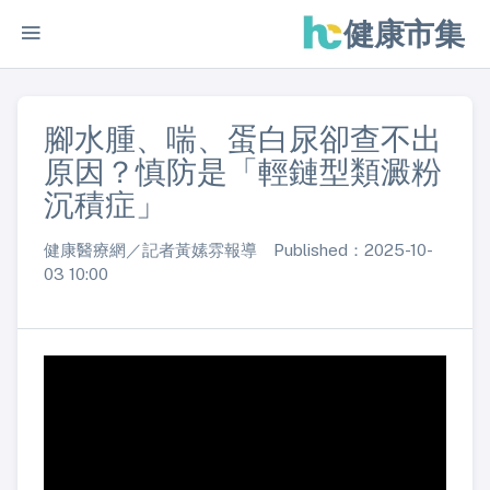
健康市集
腳水腫、喘、蛋白尿卻查不出
原因？慎防是「輕鏈型類澱粉
沉積症」
健康醫療網／記者黃嫊雰報導 Published：2025-10-
03 10:00