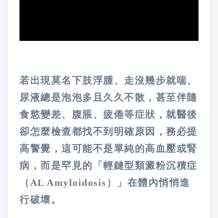
若出現莫名下肢浮腫、走沒幾步就喘、
尿液總是泡泡多且久久不散，甚至伴隨
食慾變差、腹脹、疲倦等症狀，就醫後
卻怎麼檢查都找不到明確原因，務必提
高警覺，這可能不是單純的高血壓或腎
病，而是罕見的「輕鏈型類澱粉沉積症
（AL Amyloidosis）」在體內悄悄進
行破壞。