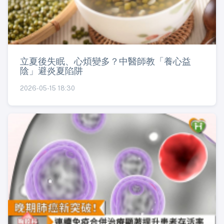
立夏後失眠、心煩變多？中醫師教「養心益
陰」避炎夏陷阱
2026-05-15 18:30