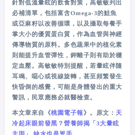
針對低溫暈眩的飲食對策，高敏敏列出
必補清單，包括富含Omega-3的鮭魚
或亞麻籽以改善循環，以及攝取每餐手
掌大小的優質蛋白質，作為血管與神經
傳導物質的原料。多色蔬果中的植化素
則能提升血管彈性，鉀離子則有助於穩
定血壓。高敏敏特別提醒，若暈眩伴隨
耳鳴、噁心或視線旋轉，甚至頻繁發生
快昏倒的感覺，可能是身體發出的重大
警訊，民眾應務必就醫檢查。
本文章來自《
桃園電子報
》。原文：
天
冷起床眼前發黑？營養師揭「3大暈眩
主因」 缺水也是兇手