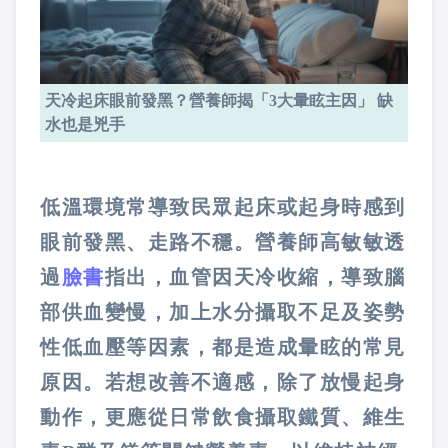
天冷起床眼前發黑？營養師揭「3大暈眩主因」 缺
水也是兇手
低溫環境常導致民眾起床或起身時感到
眼前發黑、走路不穩。營養師高敏敏透
過
臉書
指出，血管因天冷收縮，導致腦
部供血變慢，加上水分攝取不足及姿勢
性低血壓等因素，都是造成暈眩的常見
原因。若想改善不適感，除了放慢起身
動作，更應從日常飲食攝取鐵質、維生