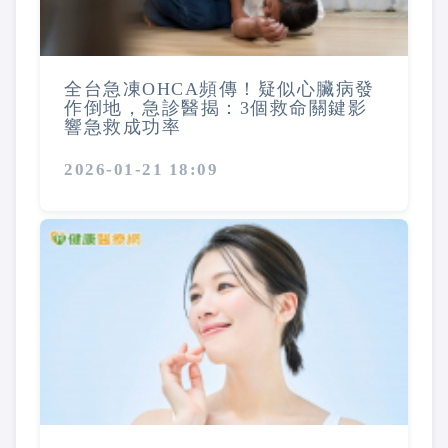
全台急凍OHCA頻傳！疑似心臟病發
作倒地，急診醫揭：3個救命關鍵影
響急救成功率
2026-01-21 18:09