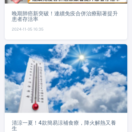
晚期肺癌新突破！連續免疫合併治療顯著提升
患者存活率
2024-11-05 16:35
清涼一夏！4款簡易涼補食療，降火解熱又養
生