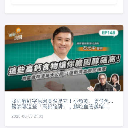
膽固醇紅字原因竟然是它！小魚乾、吻仔魚...
醫師曝這些「高鈣陷阱」，越吃血管越堵...
2025-08-07 21:03