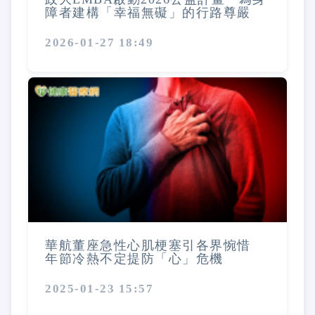
障者建構「幸福無礙」的行路尊嚴
2026-01-27 18:49
華航董座急性心肌梗塞引各界惋惜
年節冷熱不定提防「心」危機
2025-01-23 15:57