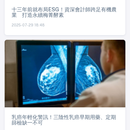
十三年前就布局ESG！資深會計師跨足有機農
業 打造永續梅菁酵素
2025-07-29 18:48
乳癌年輕化警訊！三陰性乳癌早期用藥、定期
篩檢缺一不可