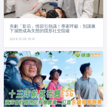
夯劇「影后」情節引熱議！專家呼籲：別讓腋
下濕態成為失態的隱形社交阻礙
2024-12-05 19:41