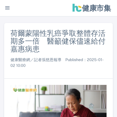
健康市集
荷爾蒙陽性乳癌爭取整體存活
期多一倍 醫籲健保儘速給付
嘉惠病患
健康醫療網／記者張慈恩報導 Published：2025-01-
02 10:00