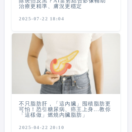
除斑怕反黑？AI雷射結合影像輔助
治療更精準、膚況更穩定
2025-07-22 18:04
不只脂肪肝，「這內臟」囤積脂肪更
可怕！恐引糖尿病、癌王上身...教你
「這樣做」燃燒內臟脂肪」
2025-04-22 20:10