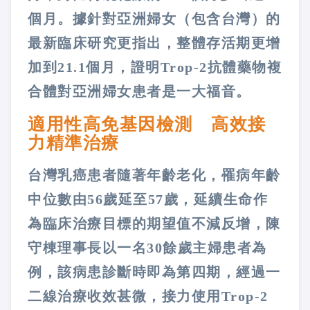
個月。據針對亞洲婦女（包含台灣）的
最新臨床研究更指出，整體存活期更增
加到21.1個月，證明Trop-2抗體藥物複
合體對亞洲婦女患者是一大福音。
適用性高免基因檢測 高效接
力精準治療
台灣乳癌患者隨著年齡老化，罹病年齡
中位數由56歲延至57歲，延續生命作
為臨床治療目標的期望值不減反增，陳
守棟理事長以一名30餘歲主婦患者為
例，該病患診斷時即為第四期，經過一
二線治療收效甚微，接力使用Trop-2