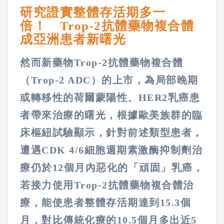
研究證實整體存活期多一
倍！ Trop-2抗體藥物複合體
成亞洲患者新曙光
然而新藥物Trop-2抗體藥物複合體
（Trop-2 ADC）的上市，為局部晚期
或轉移性的荷爾蒙陽性、HER2乳癌患
者帶來治療的曙光，根據歐美族群的臨
床樞紐試驗顯示，針對前述類型患者，
遭遇CDK 4/6細胞週期素激酶抑制劑治
療仍於12個月內惡化的「頑固」乳癌，
若接力使用Trop-2抗體藥物複合體治
療，能使患者整體存活期達到15.3個
月，對比傳統化療的10.5個月多出近5