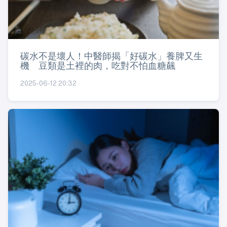
碳水不是壞人！中醫師揭「好碳水」養脾又生
機 豆類是土裡的肉，吃對不怕血糖飆
2025-06-12 20:32