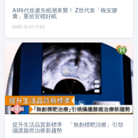
AI時代焦慮失眠潮來襲！ Z世代靠「晚安膠
囊」重拾安穩好眠
2025-12-01 17:52
提升生活品質新標準 「無創標靶治療」引領
攝護腺癌治療新趨勢