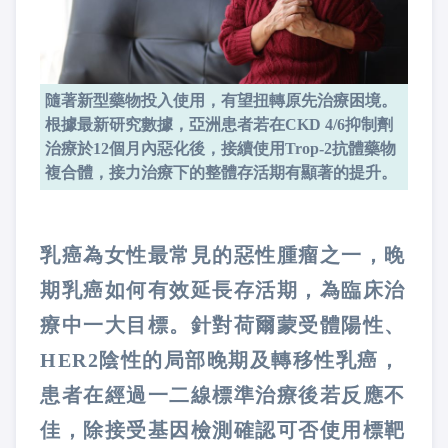
隨著新型藥物投入使用，有望扭轉原先治療困境。
根據最新研究數據，亞洲患者若在CKD 4/6抑制劑
治療於12個月內惡化後，接續使用Trop-2抗體藥物
複合體，接力治療下的整體存活期有顯著的提升。
乳癌為女性最常見的惡性腫瘤之一，晚
期乳癌如何有效延長存活期，為臨床治
療中一大目標。針對荷爾蒙受體陽性、
HER2陰性的局部晚期及轉移性乳癌，
患者在經過一二線標準治療後若反應不
佳，除接受基因檢測確認可否使用標靶