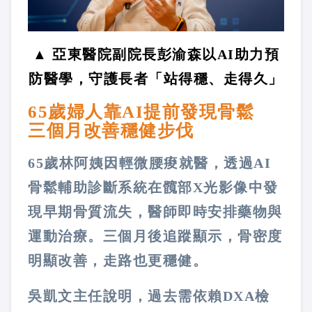
▲ 亞東醫院副院長彭渝森以AI助力預
防醫學，守護長者「站得穩、走得久」
65歲婦人靠AI提前發現骨鬆
三個月改善穩健步伐
65歲林阿姨因輕微腰痠就醫，透過AI
骨鬆輔助診斷系統在髖部X光影像中發
現早期骨質流失，醫師即時安排藥物與
運動治療。三個月後追蹤顯示，骨密度
明顯改善，走路也更穩健。
吳凱文主任說明，過去需依賴DXA檢