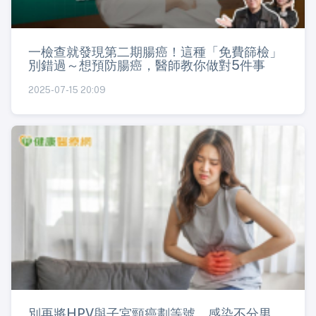
一檢查就發現第二期腸癌！這種「免費篩檢」
別錯過～想預防腸癌，醫師教你做對5件事
2025-07-15 20:09
別再將HPV與子宮頸癌劃等號 感染不分男