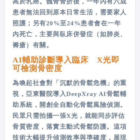
高於乳癌。髖骨骨折後，一年內有六成
患者無法回到原本日常生活，需要家人
照護；另有20%至24%患者會在一年
內死亡，主要與臥床併發症（如肺炎、
褥瘡）有關。
AI輔助診斷導入臨床 X光即
可檢測骨密度
為喚起社會對「沉默的骨鬆危機」的重
視，亞東醫院導入DeepXray AI骨鬆輔
助系統，開創全自動化骨鬆風險偵測。
民眾只需拍攝一張X光，就能同步評估
骨質密度，落實主動式骨鬆防護。這項
技術大幅提升偵測效率與準確度，展現