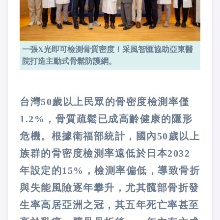
一張X光即可檢測骨質密度！采風智匯協助亞東醫
院打造主動式骨鬆防護網。
台灣50歲以上民眾的骨密度檢測率僅
1.2%，骨質疏鬆已成高齡健康的隱形
危機。根據衛福部統計，國內50歲以上
族群的骨密度檢測率遠低於日本2032
年設定的15%，檢測率偏低，導致骨折
與失能風險逐年攀升，尤其髖部骨折發
生率高居亞洲之冠，其五年死亡率甚至