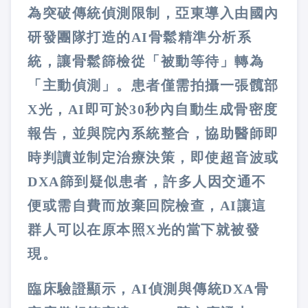
為突破傳統偵測限制，亞東導入由國內
研發團隊打造的AI骨鬆精準分析系
統，讓骨鬆篩檢從「被動等待」轉為
「主動偵測」。患者僅需拍攝一張髖部
X光，AI即可於30秒內自動生成骨密度
報告，並與院內系統整合，協助醫師即
時判讀並制定治療決策，即使超音波或
DXA篩到疑似患者，許多人因交通不
便或需自費而放棄回院檢查，AI讓這
群人可以在原本照X光的當下就被發
現。
臨床驗證顯示，AI偵測與傳統DXA骨