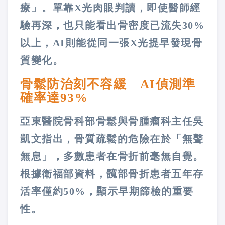
療」。單靠X光肉眼判讀，即使醫師經
驗再深，也只能看出骨密度已流失30%
以上，AI則能從同一張X光提早發現骨
質變化。
骨鬆防治刻不容緩 AI偵測準
確率達93%
亞東醫院骨科部骨鬆與骨腫瘤科主任吳
凱文指出，骨質疏鬆的危險在於「無聲
無息」，多數患者在骨折前毫無自覺。
根據衛福部資料，髖部骨折患者五年存
活率僅約50%，顯示早期篩檢的重要
性。