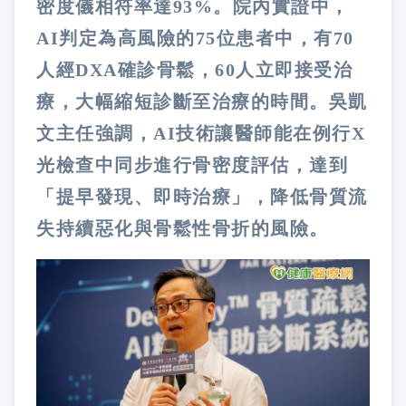
密度儀相符率達93%。院內實證中，
AI判定為高風險的75位患者中，有70
人經DXA確診骨鬆，60人立即接受治
療，大幅縮短診斷至治療的時間。吳凱
文主任強調，AI技術讓醫師能在例行X
光檢查中同步進行骨密度評估，達到
「提早發現、即時治療」，降低骨質流
失持續惡化與骨鬆性骨折的風險。