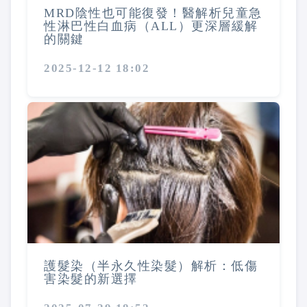
MRD陰性也可能復發！醫解析兒童急
性淋巴性白血病（ALL）更深層緩解
的關鍵
2025-12-12 18:02
護髮染（半永久性染髮）解析：低傷
害染髮的新選擇