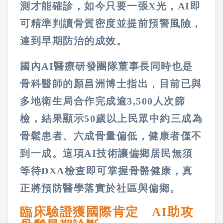
測才能確診，如今只要一張X光，AI即
可精準判讀骨質密度並提前預警風險，
達到早期防治的成效。
國內AI醫療研發團隊董事長同時也是
骨科醫師的顏昌洲博士指出，目前已與
多地衛生局合作完成逾3,500人次篩
檢，結果顯示50歲以上民眾中約三成為
骨鬆患者、六成骨量偏低，健康者僅不
到一成。這項AI技術讓偏鄉居民無須
等待DXA檢查即可掌握骨骼健康，真
正將預防醫學落實於社區與偏鄉。
臨床驗證獲國際肯定 AI助攻