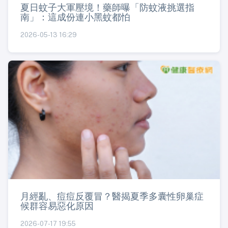
夏日蚊子大軍壓境！藥師曝「防蚊液挑選指
南」：這成份連小黑蚊都怕
2026-05-13 16:29
月經亂、痘痘反覆冒？醫揭夏季多囊性卵巢症
候群容易惡化原因
2026-07-17 19:55