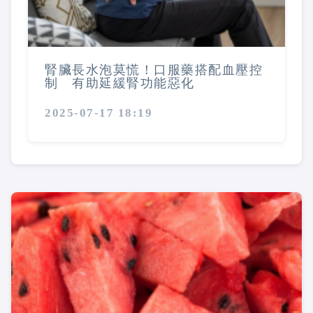
腎臟長水泡莫慌！口服藥搭配血壓控
制 有助延緩腎功能惡化
2025-07-17 18:19