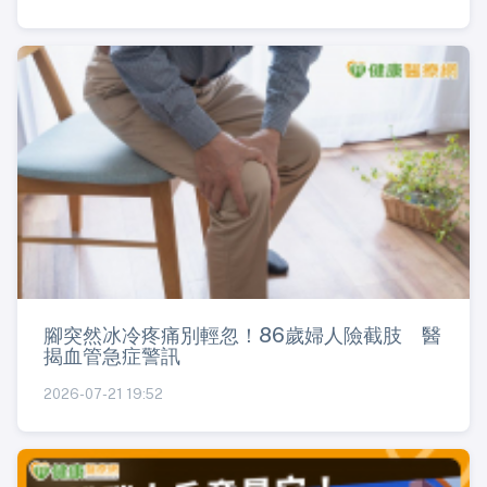
腳突然冰冷疼痛別輕忽！86歲婦人險截肢 醫
揭血管急症警訊
2026-07-21 19:52