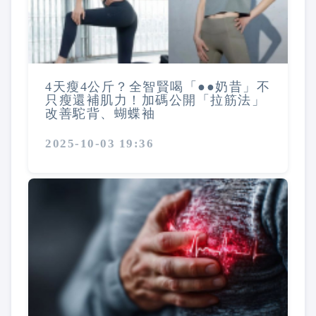
4天瘦4公斤？全智賢喝「●●奶昔」不
只瘦還補肌力！加碼公開「拉筋法」
改善駝背、蝴蝶袖
2025-10-03 19:36