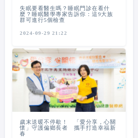
失眠要看醫生嗎？睡眠門診在看什
麼？睡眠醫學專家告訴你：這9大族
群可進行5個檢查
2024-09-29 21:22
歲末送暖不停歇！ 「愛分享，心關
懷」守護偏鄉長者 攜手打造幸福新
春