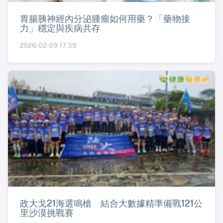
胃腸胰神經內分泌腫瘤如何用藥？「藥物接
力」穩定與疾病共存
2026-02-09 17:39
政大戈21海選鳴槍 結合大數據精準備戰121公
里沙漠挑戰賽