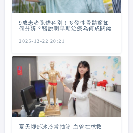
9成患者跑錯科別！多發性骨髓瘤如
何分辨？醫說明早期治療為何成關鍵
2025-12-22 20:21
夏天腳部冰冷常抽筋 血管在求救