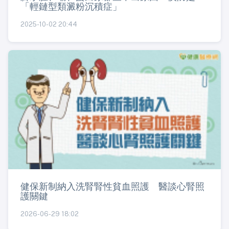
「輕鏈型類澱粉沉積症」
2025-10-02 20:44
健保新制納入洗腎腎性貧血照護 醫談心腎照
護關鍵
2026-06-29 18:02