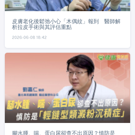
皮膚老化後鬆弛小心「木偶紋」報到 醫師解
析拉皮手術與其評估重點
2026-06-08 18:42
腳水腫、喘、蛋白尿卻查不出原因？慎防是