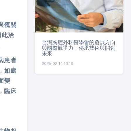
與髖關
因此治
台灣胸腔外科醫學會的發展方向
。
與國際競爭力：傳承技術與開創
未來
病患者
2025-02-14 16:18
，如處
面變
，臨床
生物相