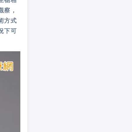
觀察，
術方式
況下可