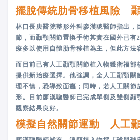
擺脫傳統肋骨移植風險 
林口長庚醫院整形外科廖漢聰醫師指出，
節，而顳顎關節置換手術其實在國外已有2
療多以使用自體肋骨移植為主，但此方法
而目前已有人工顳顎關節植入物獲衛福部
提供新治療選擇。他強調，全人工顳顎關
理不慎，恐導致面癱；同時，若人工關節
形。目前廖漢聰醫師已完成單側及雙側顳
觀察結果良好。
模擬自然關節運動 人工
廖漢聰醫師補充，這類植入物採「球與球