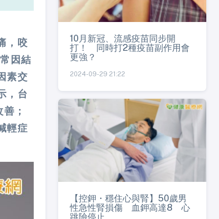
10月新冠、流感疫苗同步開
痛，咬
打！ 同時打2種疫苗副作用會
更強？
，常因結
2024-09-29 21:22
因素交
示，台
改善；
減輕症
【控鉀・穩住心與腎】50歲男
性急性腎損傷 血鉀高達8 心
跳險停止