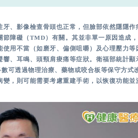
蛀牙、影像檢查骨頭也正常，但臉部依然隱隱作
關節障礙（TMD）有關。其並非單一原因造成
能使用不當（如磨牙、偏側咀嚼）及心理壓力等
聲響、耳鳴、頭頸肩痠痛等症狀。衛福部統計顯
擾，多數可透過物理治療、藥物或咬合板等保守方式
病變，則可能需要考慮重建手術，以恢復功能並