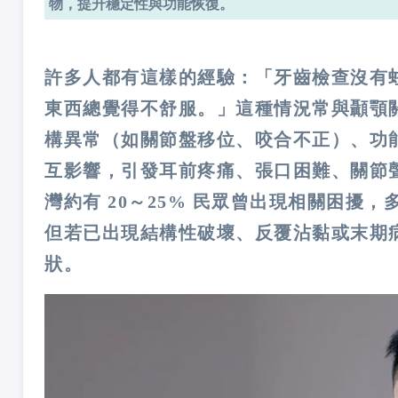
物，提升穩定性與功能恢復。
許多人都有這樣的經驗：「牙齒檢查沒有
東西總覺得不舒服。」這種情況常與顳顎
構異常（如關節盤移位、咬合不正）、功
互影響，引發耳前疼痛、張口困難、關節
灣約有 20～25% 民眾曾出現相關困
但若已出現結構性破壞、反覆沾黏或末期
狀。