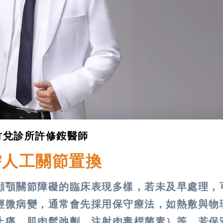
竹兌診所許修銨醫師
需人工關節置換
顳顎關節障礙的臨床表現多樣，若未及早處理，
輕微病變，通常會先採用保守療法，如熱敷與物
止痛、肌肉鬆弛劑、注射肉毒桿菌素）等。若保