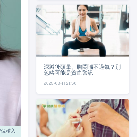
深蹲後頭暈、胸悶喘不過氣？別
忽略可能是貧血警訊！
2025-08-11 21:30
定位植入