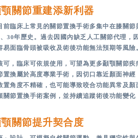
顳顎關節重建添新利器
目前臨床上常見的關節置換手術多集中在膝關節
、30年歷史。過去因國內缺乏人工關節代理，
容易面臨骨頭被吸收及術後功能無法預期等風險
核可，臨床可依規使用，可望為更多顳顎關節疾
節置換屬於高度專業手術，因切口靠近顏面神經
放置角度不精確，也可能導致咬合功能異常及顏
顎關節置換手術案例，並持續追蹤術後功能變化
顳顎關節提升契合度
座」設計，可模擬自然關節運動，兼具穩定性與