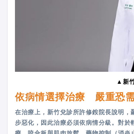
▲新
依病情選擇治療 嚴重恐
在治療上，新竹兌診所許修銨院長說明，
步惡化，因此治療必須依病情分級。對於
療、咬合板與肌肉放鬆、藥物控制（消炎