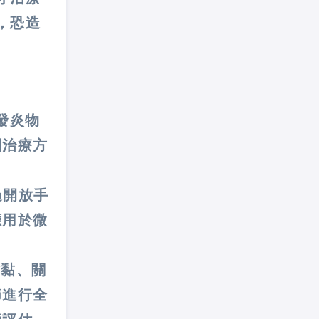
，恐造
洗發炎物
創治療方
過開放手
應用於微
覆沾黏、關
節進行全