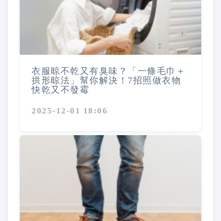
衣服晾不乾又有臭味？「一條毛巾＋
拱形晾法」幫你解決！7招照做衣物
快乾又不發霉
2025-12-01 18:06