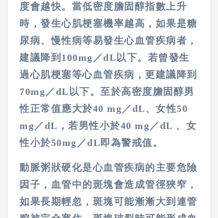
度會越快。當低密度膽固醇指數上升
時，發生心肌梗塞機率越高
，
如果是糖
尿病、慢性病等易發生心血管疾病者，
建議降到
100mg
／
dL
以下。若曾發生
過心肌梗塞等心血管疾病，更建議降到
70mg
／
dL
以下。至於高密度膽固醇男
性正常值應大於
40 mg
／
dL
、女性
50
mg
／
dL
，若男性小於
40 mg
／
dL
、女
性小於
50mg
／
dL
即為警戒值
。
動脈粥狀硬化是心血管疾病的主要危險
因子，血管中的斑塊會造成管徑狹窄，
如果長期輕忽，斑塊可能漸漸大到連管