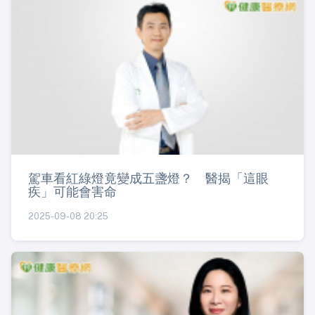
駕車看紅綠燈竟變成五盞燈？ 醫揭「這眼
疾」可能會害命
2025-09-08 20:25