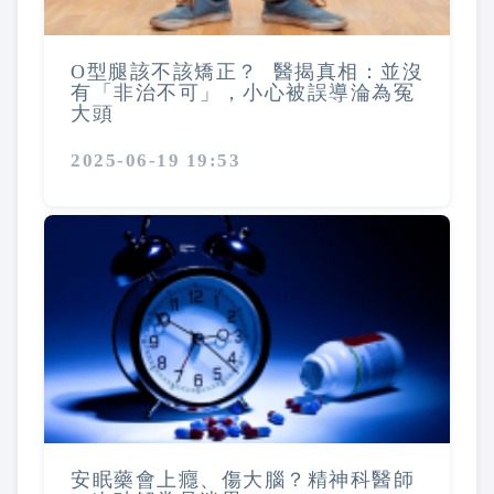
O型腿該不該矯正？ 醫揭真相：並沒
有「非治不可」，小心被誤導淪為冤
大頭
2025-06-19 19:53
安眠藥會上癮、傷大腦？精神科醫師