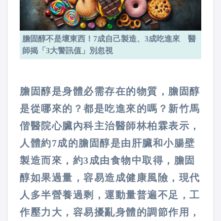
膽固醇不是壞東西！7成自己製造、3成吃進來 醫
師揭「3大警訊值」別忽視
膽固醇是身體必需存在的物質，膽固醇
是從哪來的？都是吃進來的嗎？新竹馬
偕醫院心臟內科主治醫師林柏霖表示，
人體約
7
成的膽固醇是由肝臟和小腸壁
製造而來，約
3
成由食物中取得
，
膽固
醇如果過量
，
容易造成健康風險
，
現代
人多半營養過剩，運動量普遍不足
，
工
作壓力大
，
容易擾亂身體的調節作用，