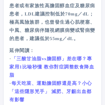
患者或有家族性高膽固醇血症及糖尿病
患者，
LDL
建議控制低於
70mg
／
dL
；
極高風險族群，也曾發生過心肌梗塞、
中風、糖尿病伴隨視網膜病變或腎病變
的患者，建議低於
55mg
／
dL
。
延伸閱讀：
·
「三酸甘油脂vs膽固醇」差在哪？專
家用1比喻秒懂 教你對症調整飲食降血
脂
·
每天吃菜、運動膽固醇還是高？小心
「這些隱形兇手」 減肥、牙齦出血都
有影響