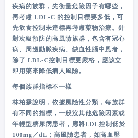
疾病的族群，先衡量危險因子有哪些，
再考慮
LDL-C
的控制目標要多低，可
先飲食控制未達標再考慮藥物治療。針
對次級預防的高風險族群，包含有冠心
病、周邊動脈疾病、缺血性腦中風者，
除了
LDL-C
控制目標更嚴格，應該立
即用藥來降低病人風險。
每個族群指標不一樣
林柏霖說明，依據風險性分類，每族群
有不同的指標，一般沒其他危險因素或
年輕型糖尿病患者，應將
LDL
控制低於
100mg
／
dL
；高風險患者，如高血壓