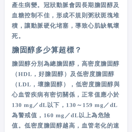
產生病變。冠狀動脈會因長期膽固醇及
血糖控制不佳，形成不規則粥狀斑塊堆
積，讓動脈硬化堵塞，導致心肌缺氧壞
死。
膽固醇多少算超標？
膽固醇分別為總膽固醇
，
高密度膽固醇
（
HDL
，好膽固醇）及低密度膽固醇
（
LDL
，壞膽固醇），低密度膽固醇與
心血管疾病有密切關係，正常值應小於
130 mg
／
dL
以下，
130
～
159 mg
／
dL
為警戒值，
160 mg
／
dL
以上為危險
值
。
低密度膽固醇越高，血管老化的速