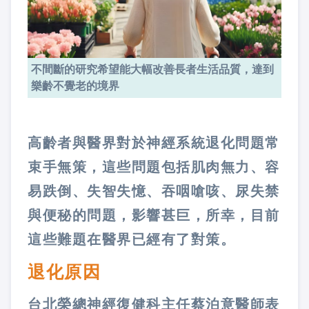
不間斷的研究希望能大幅改善長者生活品質，達到
樂齡不覺老的境界
高齡者與醫界對於神經系統退化問題常
束手無策，這些問題包括肌肉無力、容
易跌倒、失智失憶、吞咽嗆咳、尿失禁
與便秘的問題，影響甚巨，所幸，目前
這些難題在醫界已經有了對策。
退化原因
台北榮總神經復健科主任蔡泊意醫師表