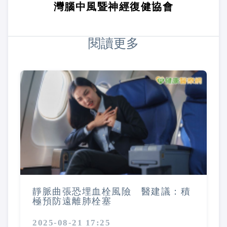
灣腦中風暨神經復健協會
閱讀更多
靜脈曲張恐埋血栓風險 醫建議：積
極預防遠離肺栓塞
2025-08-21 17:25