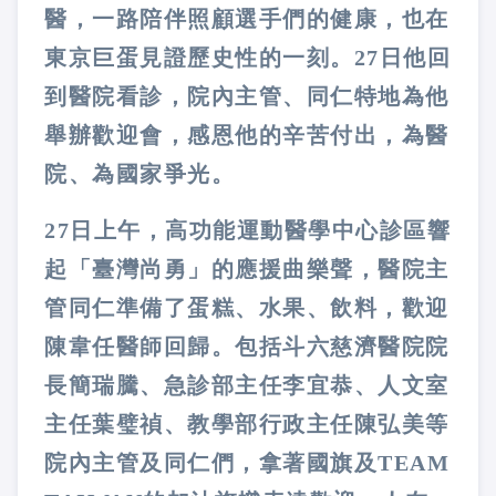
醫，一路陪伴照顧選手們的健康，也在
東京巨蛋見證歷史性的一刻。27日他回
到醫院看診，院內主管、同仁特地為他
舉辦歡迎會，感恩他的辛苦付出，為醫
院、為國家爭光。
27日上午，高功能運動醫學中心診區響
起「臺灣尚勇」的應援曲樂聲，醫院主
管同仁準備了蛋糕、水果、飲料，歡迎
陳韋任醫師回歸。包括斗六慈濟醫院院
長簡瑞騰、急診部主任李宜恭、人文室
主任葉璧禎、教學部行政主任陳弘美等
院內主管及同仁們，拿著國旗及TEAM