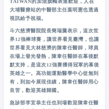
TAIWAN的加油旗幟表達歡迎，人在
大埔醫療站的中醫部主任葉明憲也透過
視訊給予祝福。
斗六慈濟醫院院長簡瑞騰表示，這次世
界12強棒球賽，讓世界看見臺灣，也讓
世界看見大林慈濟的陳韋任醫師，球員
在場上發光發熱，陳韋任醫師在幕後默
默支持，是這次12強賽獲得冠軍的幕後
英雄之一。高功能運動醫學中心從無到
有，到如今展現佳績，陳韋任醫師用心
良苦，歡迎英雄歸國。
急診部李宜恭主任也到場歡迎陳韋任醫