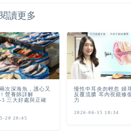
閱讀更多
兩次深海魚，護心又
慢性中耳炎勿輕忽 婦
！營養師詳解
反覆流膿 耳內視鏡修
a-3 三大好處與正確
力
2026-06-15 18:34
5-20 20:45