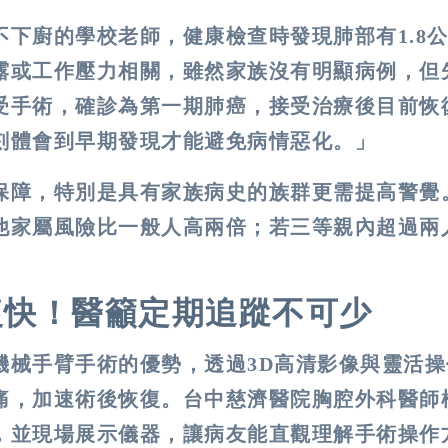
下廚的學校老師，健康檢查時發現肺部有1.8
露或工作壓力相關，雖然家族沒有明顯病例，但
受手術，確診為第一期肺癌，接受治療後目前恢
刻體會到早期發現才能避免病情惡化。」
保障，特別是
具有家族病史
的族群更需提高警覺
他家屬風險比一般人高兩倍；
若三等親內超過兩
復快！醫籲定期追蹤不可少
機械手臂手術的優勢，透過3D高清影像與靈活操
痛，加速術後恢復。台中慈濟醫院胸腔外科醫師
，並現場展示儀器，讓病友能直觀理解手術操作