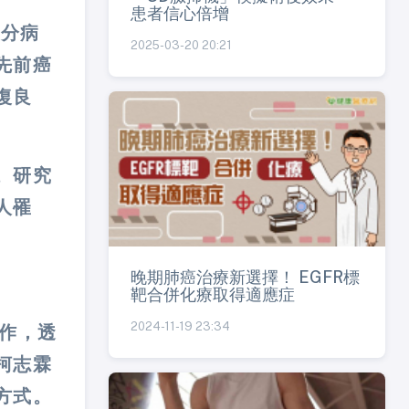
患者信心倍增
公分病
2025-03-20 20:21
先前癌
復良
。研究
人罹
晚期肺癌治療新選擇！ EGFR標
靶合併化療取得適應症
2024-11-19 23:34
作，透
柯志霖
方式。