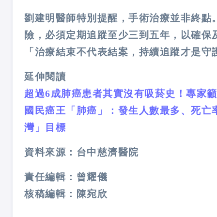
劉建明醫師特別提醒，手術治療並非終點
險，必須定期追蹤至少三到五年，以確保
「治療結束不代表結案，持續追蹤才是守
延伸閱讀
超過6成肺癌患者其實沒有吸菸史！專家
國民癌王「肺癌」：發生人數最多、死亡
灣」目標
資料來源：台中慈濟醫院
責任編輯：曾耀儀
核稿編輯：陳宛欣