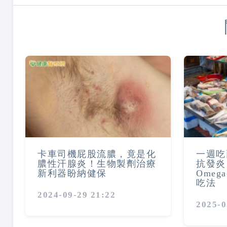
卡車司機屁股流膿，竟是化
一週吃
膿性汗腺炎！生物製劑治療
抗發炎
新利器盼納健保
Omeg
吃法
2024-09-29 21:22
2025-0