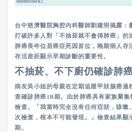
shutterstock）
台中慈濟醫院胸腔內科醫師劉建明揭露：
打破許多人對「不抽菸就不會得肺癌」的
肺癌長年位居癌症死因首位，晚期病人存
存活差距顯示早期診斷的重要性。
不抽菸、不下廚仍確診肺癌
病友吳小姐的母親在定期追蹤甲狀腺癌過
查確診肺癌1B期。由於肺癌具有家族聚
檢查。「我當時完全沒有任何症狀，咳嗽
次檢查，根本不可能發現。」檢查結果顯
期。