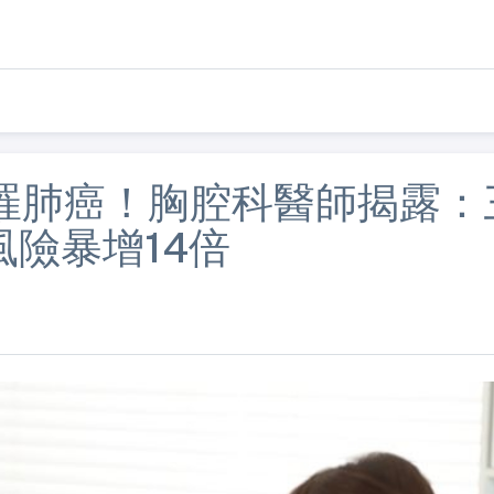
罹肺癌！胸腔科醫師揭露：
險暴增14倍