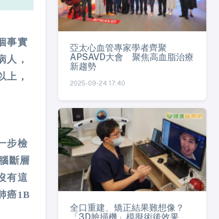
個事實
亞太心血管專家學者齊聚
APSAVD大會 聚焦高血脂治療
病人，
新趨勢
以上，
2025-09-24 17:40
一步檢
腦斷層
沒有這
癌1B
全口重建、矯正結果難想像？
「3D臉掃機」模擬術後效果