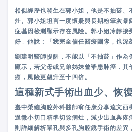
相似經歷也發生在郭小姐，他是不抽菸、不
灶。郭小姐坦言一度懷疑與長期粉筆灰暴
症基因檢測顯示存在風險。郭小姐冷靜接
好。他說：「我完全信任醫療團隊，也深
劉建明醫師提醒，不能以「不抽菸」作為
顯示，若父母或兄弟姊妹曾罹患肺癌，其
癌，風險更飆升至十四倍。
這種新式手術出血少、恢
臺中榮總胸腔外科醫師翁任康分享達文西
過微小切口精準切除病灶，減少出血與疼
則詳細解析單孔與多孔胸腔鏡手術的差異