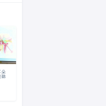
耳朵
復聽