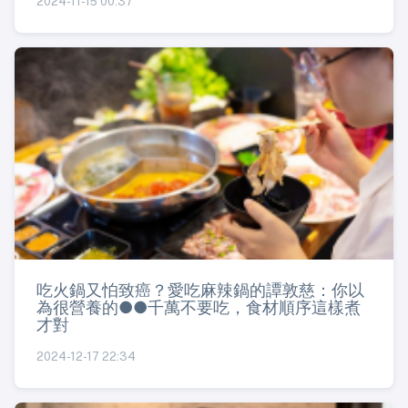
2024-11-15 00:37
吃火鍋又怕致癌？愛吃麻辣鍋的譚敦慈：你以
為很營養的●●千萬不要吃，食材順序這樣煮
才對
2024-12-17 22:34