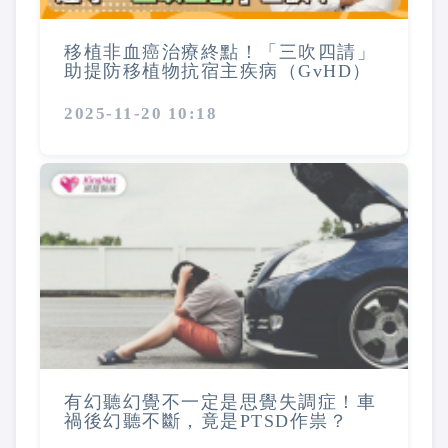
移植非血癌治療終點！「三吹四請」
助提防移植物抗宿主疾病（GvHD）
2025-11-20 10:18
有幻聽幻覺不一定是思覺失調症！車
禍後幻聽不斷，竟是PTSD作祟？