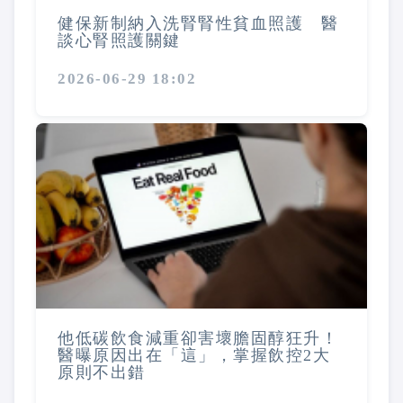
健保新制納入洗腎腎性貧血照護 醫
談心腎照護關鍵
2026-06-29 18:02
他低碳飲食減重卻害壞膽固醇狂升！
醫曝原因出在「這」，掌握飲控2大
原則不出錯