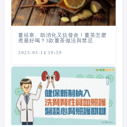
薑祛寒、助消化又抗發炎！薑茶怎麼
煮最好喝？3款薑茶做法與禁忌
2025-03-14 19:59