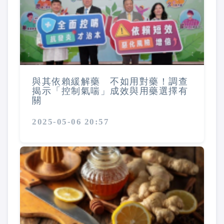
與其依賴緩解藥 不如用對藥！調查
揭示「控制氣喘」成效與用藥選擇有
關
2025-05-06 20:57