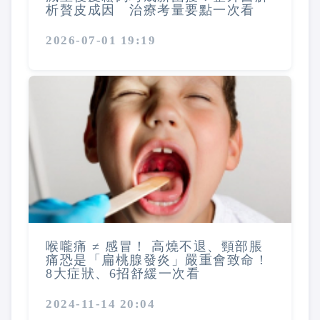
析贅皮成因 治療考量要點一次看
2026-07-01 19:19
喉嚨痛 ≠ 感冒！ 高燒不退、頸部脹
痛恐是「扁桃腺發炎」嚴重會致命！
8大症狀、6招舒緩一次看
2024-11-14 20:04