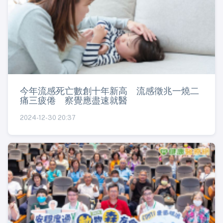
今年流感死亡數創十年新高 流感徵兆一燒二
痛三疲倦 察覺應盡速就醫
2024-12-30 20:37