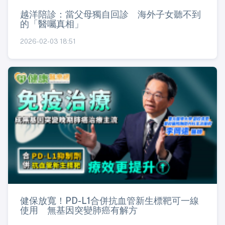
越洋陪診：當父母獨自回診 海外子女聽不到
的「醫囑真相」
2026-02-03 18:51
健保放寬！PD-L1合併抗血管新生標靶可一線
使用 無基因突變肺癌有解方