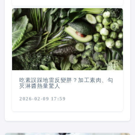
吃素誤踩地雷反變胖？加工素肉、勾
芡淋醬熱量驚人
2026-02-09 17:59