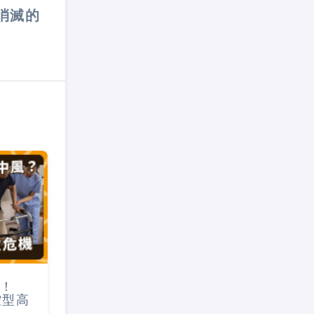
消滅的
！
控型高