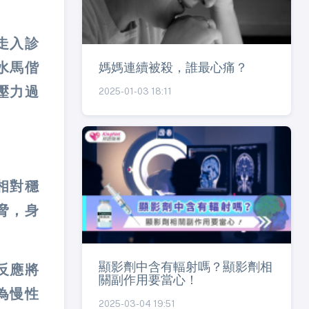
走入診
媽媽連續被殺，誰最心痛？
水馬偕
壓力過
2025-01-03 18:11
相對穩
脅，身
顯影劑中含有輻射嗎？顯影劑相
反應將
關副作用要當心！
為慢性
2025-03-04 19:51