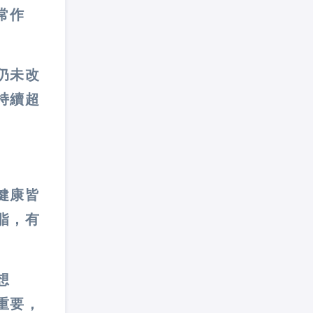
常作
仍未改
持續超
健康皆
脂，有
想
重要，