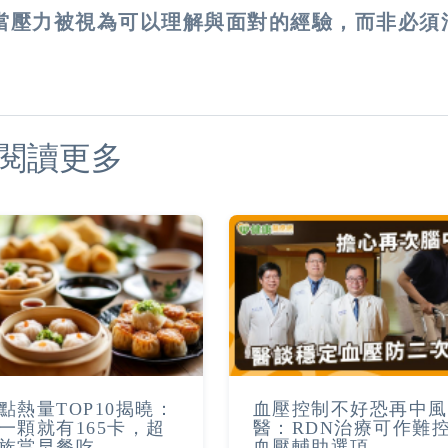
當壓力被視為可以理解與面對的經驗，而非必須
。
閱讀更多
點熱量TOP10揭曉：
血壓控制不好恐再中風
一顆就有165卡，超
醫：RDN治療可作難
族當早餐吃
血壓輔助選項