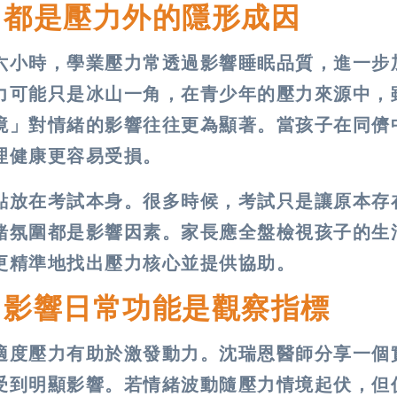
 都是壓力外的隱形成因
六小時，學業壓力常透過影響睡眠品質，進一步
力可能只是冰山一角，在青少年的壓力來源中，
境」對情緒的影響往往更為顯著。當孩子在同儕
理健康更容易受損。
點放在考試本身。很多時候，考試只是讓原本存
緒氛圍都是影響因素。家長應全盤檢視孩子的生
更精準地找出壓力核心並提供協助。
？影響日常功能是觀察指標
適度壓力有助於激發動力。沈瑞恩醫師分享一個
受到明顯影響。若情緒波動隨壓力情境起伏，但