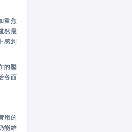
加重焦
雖然最
中感到
在的壓
活各面
實用的
仍能維