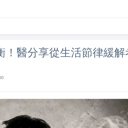
衡！醫分享從生活節律緩解
00