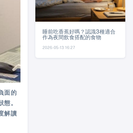
睡前吃香蕉好嗎？認識3種適合
作為夜間飲食搭配的食物
2026-05-13 16:27
負面的
狀態。
度解讀