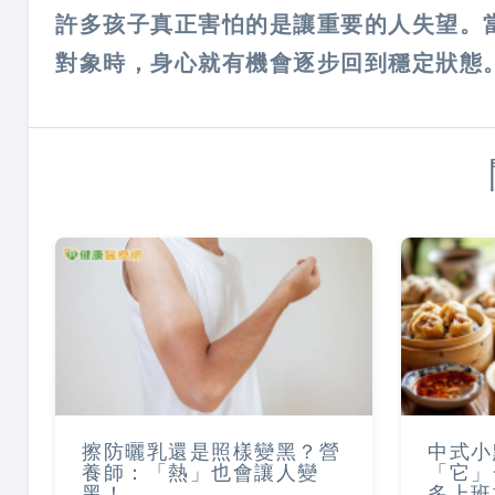
許多孩子真正害怕的是讓重要的人失望。
對象時，身心就有機會逐步回到穩定狀態
擦防曬乳還是照樣變黑？營
中式小
養師：「熱」也會讓人變
「它」
黑！
多上班