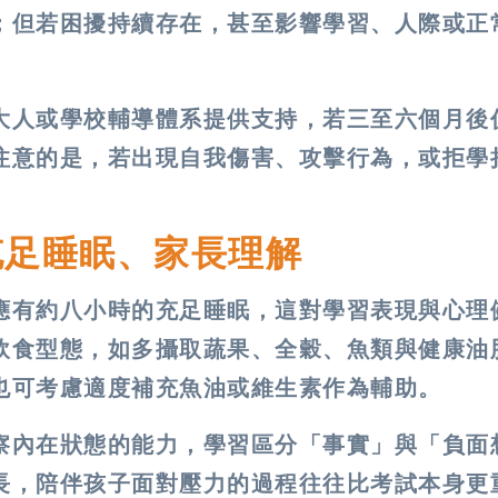
；但若困擾持續存在，甚至影響學習、人際或正
大人或學校輔導體系提供支持，若三至六個月後
注意的是，若出現自我傷害、攻擊行為，或拒學
充足睡眠、家長理解
應有約八小時的充足睡眠，這對學習表現與心理
飲食型態，如多攝取蔬果、全穀、魚類與健康油
也可考慮適度補充魚油或維生素作為輔助。
察內在狀態的能力，學習區分「事實」與「負面
長，陪伴孩子面對壓力的過程往往比考試本身更