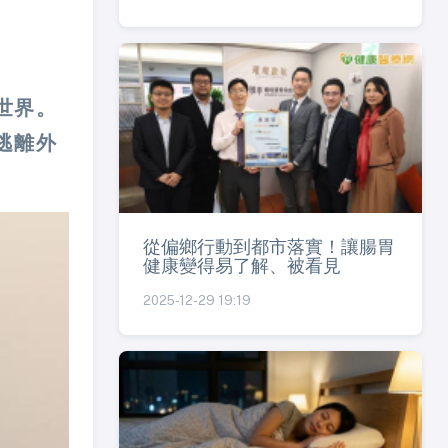
世界。
逃離外
從偏鄉行動到都市落實！讓腸胃
健康變得易了解、被看見
2025-12-29 19:19