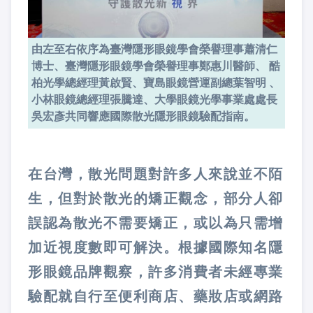
由左至右依序為臺灣隱形眼鏡學會榮譽理事蕭清仁
博士、臺灣隱形眼鏡學會榮譽理事鄭惠川醫師、 酷
柏光學總經理黃啟賢、寶島眼鏡營運副總葉智明 、
小林眼鏡總經理張騰達、大學眼鏡光學事業處處長
吳宏彥共同響應國際散光隱形眼鏡驗配指南。
在台灣，散光問題對許多人來說並不陌
生，但對於散光的矯正觀念，部分人卻
誤認為散光不需要矯正，或以為只需增
加近視度數即可解決。根據國際知名隱
形眼鏡品牌觀察，許多消費者未經專業
驗配就自行至便利商店、藥妝店或網路