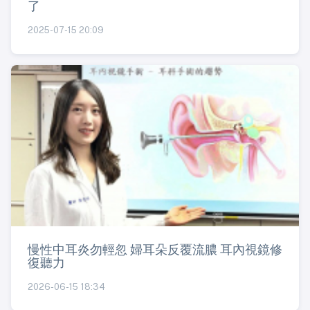
了
2025-07-15 20:09
慢性中耳炎勿輕忽 婦耳朵反覆流膿 耳內視鏡修
復聽力
2026-06-15 18:34