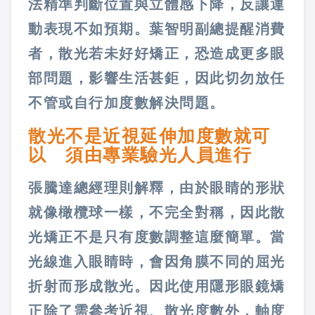
法精準判斷位置與立體感下降，反讓運
動表現不如預期。葉智明副總提醒消費
者，散光若未好好矯正，恐造成更多眼
部問題，影響生活甚鉅，因此切勿放任
不管或自行加度數解決問題。
散光不是近視延伸加度數就可
以 須由專業驗光人員進行
張騰達總經理則解釋，由於眼睛的形狀
就像橄欖球一樣，不完全對稱，因此散
光矯正不是只有度數調整這麼簡單。當
光線進入眼睛時，會因角膜不同的屈光
折射而形成散光。因此使用隱形眼鏡矯
正除了需參考近視、散光度數外，軸度