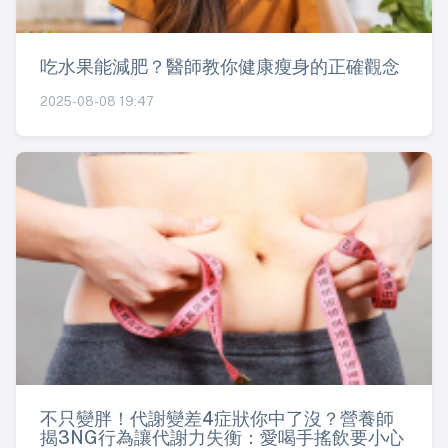
吃水果能減肥？醫師教你健康瘦身的正確觀念
2025-08-08 19:47
不只變胖！代謝變差4症狀你中了沒？營養師
揭3NG行為讓代謝力失衡：愛喝手搖飲要小心