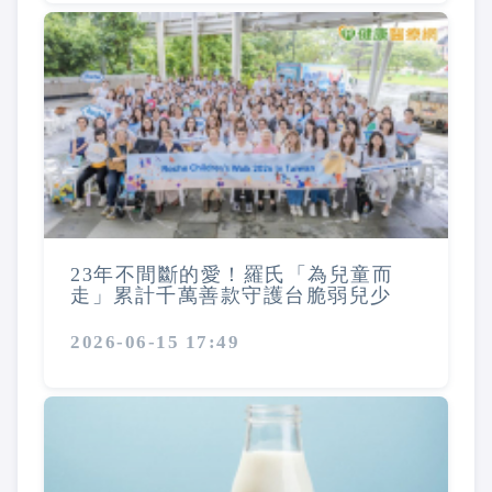
23年不間斷的愛！羅氏「為兒童而
走」累計千萬善款守護台脆弱兒少
2026-06-15 17:49