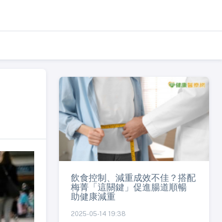
飲食控制、減重成效不佳？搭配
梅菁「這關鍵」促進腸道順暢
助健康減重
2025-05-14 19:38