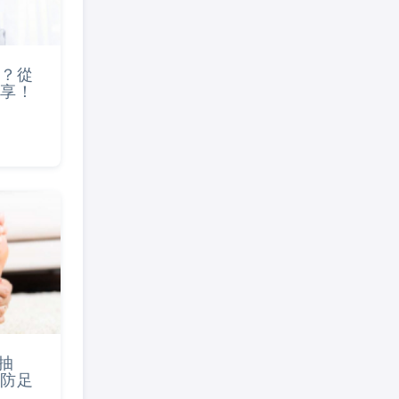
？從
享！
抽
防足