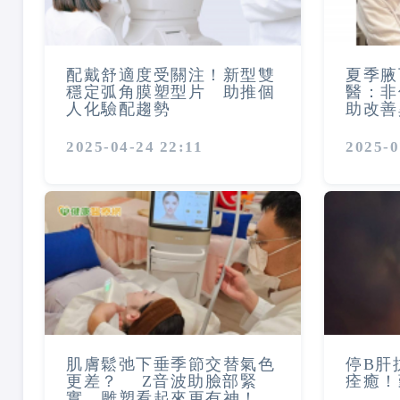
配戴舒適度受關注！新型雙
夏季腋
穩定弧角膜塑型片 助推個
醫：非
人化驗配趨勢
助改善
2025-04-24 22:11
2025-0
肌膚鬆弛下垂季節交替氣色
停B肝
更差？ Z音波助臉部緊
痊癒！
實、雕塑看起來更有神！