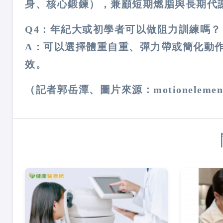
身、核心鍛鍊），兼顧短期燃脂與長期代
Q4
：年紀大或初學者可以做阻力訓練嗎？
A：可以選擇體重自重、彈力帶或簡化動
效。
（記者郭岳潭、圖片來源：motionelemen