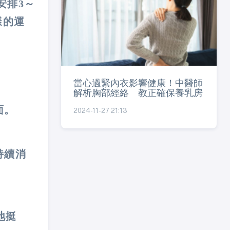
安排3～
樣的運
當心過緊內衣影響健康！中醫師
解析胸部經絡 教正確保養乳房
面。
2024-11-27 21:13
持續消
地挺