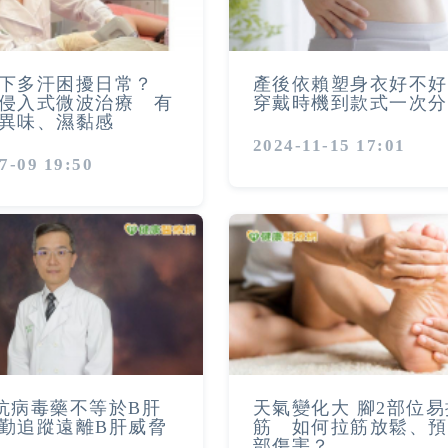
下多汗困擾日常？
產後依賴塑身衣好不好
侵入式微波治療 有
穿戴時機到款式一次分
異味、濕黏感
2024-11-15 17:01
7-09 19:50
抗病毒藥不等於B肝
天氣變化大 腳2部位易
勤追蹤遠離B肝威脅
筋 如何拉筋放鬆、預
部傷害？