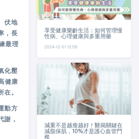
、伏地
享受健康樂齡生活：如何管理慢
率，長
性病、心理健康與多重用藥
練最理
2024-12-01 12:58
氧化壓
高健康
所在。
運動方
代謝，
減重不是越瘦越好！醫揭關鍵在
減脂保肌，10%才是護心血管門
檻