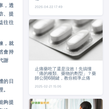
車，透
2026-04-22 17:49
肪、提
益往往
鍊，就
然會持
代謝
止痛藥吃了還是沒效！先搞懂
「痛的種類、藥物的劑型」？藥
師公開6關鍵，教你精準止痛
體的日
2025-02-21 15:06
理。
能夠提