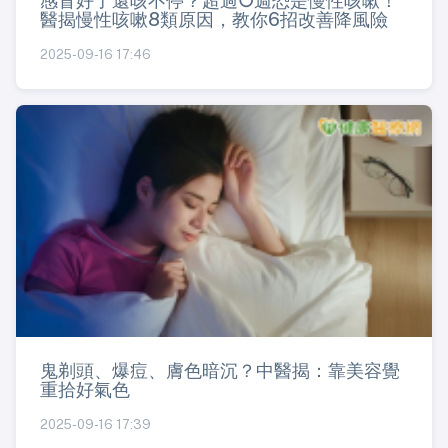
感冒好了還咳不停？超過○週恐是慢性咳嗽！
醫揭慢性咳嗽8類原因，教你6招改善降風險
2025-09-16 17:46
鬼剃頭、爆痘、膚色暗沉？中醫揭：靠美容覺
重拾好氣色
2025-09-16 17:39