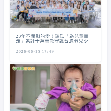
23年不間斷的愛！羅氏「為兒童而
走」累計千萬善款守護台脆弱兒少
2026-06-15 17:49