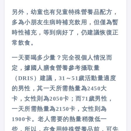
另外，幼童也有兒童特殊營養品配方，
多為小朋友生病時補充飲用，但僅為暫
時性補充，等到病好了，仍建議恢復正
常飲食。
一天要喝多少量？完全視個人情況而
定，據國人膳食營養參考攝取量
（
DRIS
）建議，
31
～
51
歲活動量適度
的男性，其一天所需熱量為
2450
大
卡，女性則為
2050
卡；而
71
歲男性，
一天所需熱量為
2150
卡，女性則為
1900
卡。老人需要的熱量稍微低一
些，所以，在食用特殊營養品前，可先