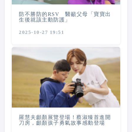
防不勝防的RSV 醫籲父母「寶寶出
生後就該主動防護」
2025-10-27 19:51
羅慧夫顱顏展覽登場！蔡淑臻首進開
刀房，顱顏孩子勇氣故事感動登場