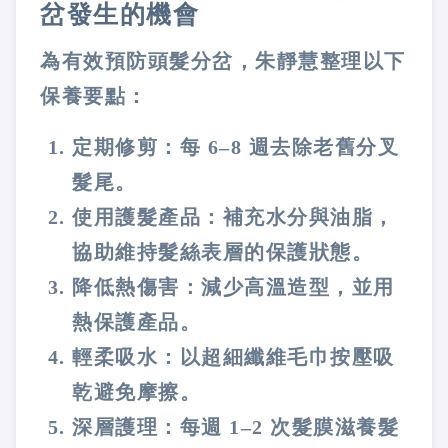
岔發生的機會
為有效預防頭髮分岔，朱靜慧整理以下
保養要點：
定期修剪
：每 6–8 週去除老舊分叉
髮尾。
使用護髮產品
：補充水分與油脂，
協助維持髮絲表層的保護狀態。
降低熱傷害
：減少高溫造型，並用
熱保護產品。
輕柔吸水
：以超細纖維毛巾按壓吸
乾避免摩擦。
深層護理
：每週 1–2 次髮膜滋養髮