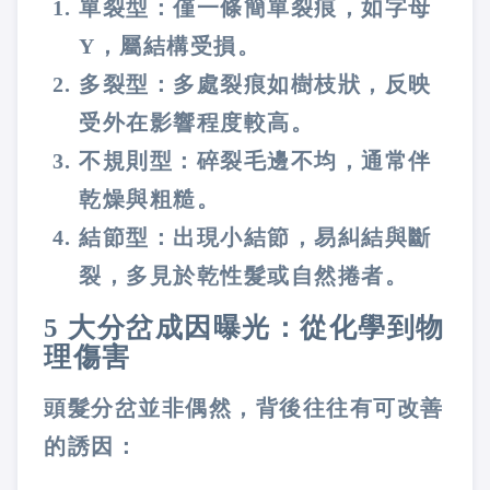
單裂型
：僅一條簡單裂痕，如字母
Y，屬結構受損。
多裂型
：多處裂痕如樹枝狀，反映
受外在影響程度較高。
不規則型
：碎裂毛邊不均，通常伴
乾燥與粗糙。
結節型
：出現小結節，易糾結與斷
裂，多見於乾性髮或自然捲者。
5 大分岔成因曝光：從化學到物
理傷害
頭髮分岔並非偶然，背後往往有可改善
的誘因：