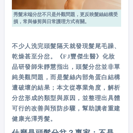
秀髮末端分岔不只是外觀問題，更反映髮絲結構受
損，常與修剪與日常護理方式有關。
不少人洗完頭髮隔天就發現髮尾毛躁、
乾燥甚至分岔。《FJ豐傑生醫》化妝
品研發師朱靜慧指出，頭髮分岔並非單
純美觀問題，而是髮絲內部角蛋白結構
遭破壞的結果；本文從專業角度，解析
分岔形成的類型與原因，並整理出具體
可行的改善與預防步驟，幫助讀者重建
健康光澤秀髮。
什麼是頭髮分岔？專家：不是