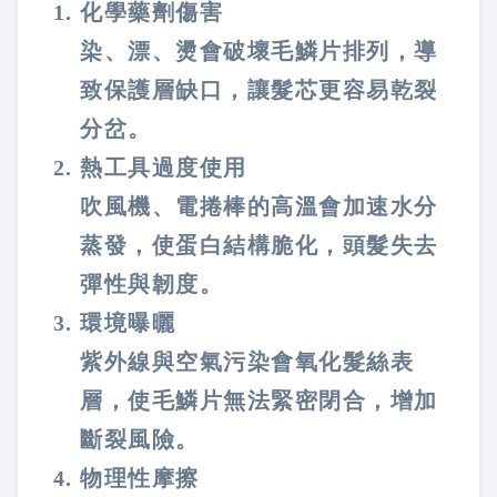
化學藥劑傷害
染、漂、燙會破壞毛鱗片排列，導
致保護層缺口，讓髮芯更容易乾裂
分岔。
熱工具過度使用
吹風機、電捲棒的高溫會加速水分
蒸發，使蛋白結構脆化，頭髮失去
彈性與韌度。
環境曝曬
紫外線與空氣污染會氧化髮絲表
層，使毛鱗片無法緊密閉合，增加
斷裂風險。
物理性摩擦