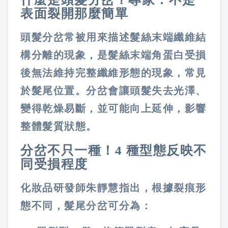
表面裂開那麼簡單
頭髮分岔常被用來描述髮絲末端纖維結
構分離的現象，是髮絲末端角蛋白受損
後無法維持完整纖維形態的現象，常見
於髮尾位置。分岔會讓頭髮失去光澤、
變得乾燥易斷，並可能向上延伸，影響
整體髮質狀態。
分岔不只一種！4 種型態反映不
同受損程度
化妝品研發師朱靜慧指出，根據裂痕形
態不同，髮尾分岔可分為：