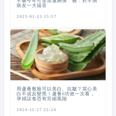
罕藥今年可望加速納保 醫：對罕病
病友一大福音
2025-01-23 15:57
用蘆薈敷臉可以美白、抗皺？當心美
白不成反變黑！蘆薈6功效一次看，
孕婦誤食恐有宮縮風險
2024-11-27 22:24