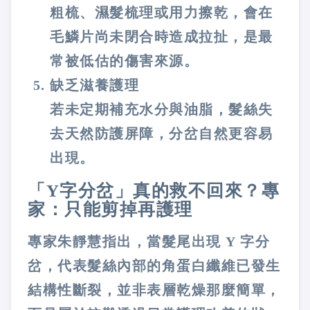
粗梳、濕髮梳理或用力擦乾，會在
毛鱗片尚未閉合時造成拉扯，是最
常被低估的傷害來源。
缺乏滋養護理
若未定期補充水分與油脂，髮絲失
去天然防護屏障，分岔自然更容易
出現。
「Y字分岔」真的救不回來？專
家：只能剪掉再護理
專家朱靜慧指出，當髮尾出現 Y 字分
岔，代表髮絲內部的角蛋白纖維已發生
結構性斷裂，並非表層乾燥那麼簡單，