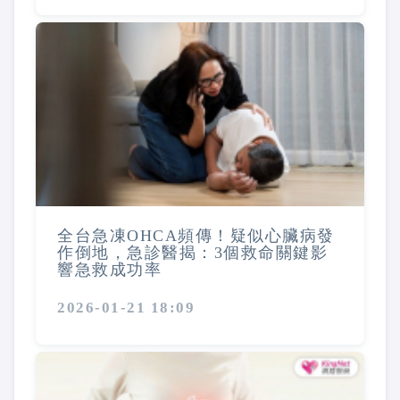
全台急凍OHCA頻傳！疑似心臟病發
作倒地，急診醫揭：3個救命關鍵影
響急救成功率
2026-01-21 18:09