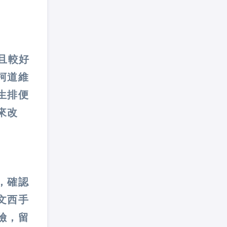
且較好
柯道維
生排便
來改
，確認
文西手
險，留