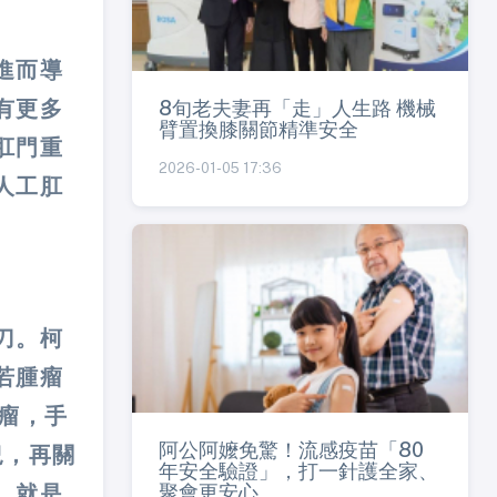
進而導
8旬老夫妻再「走」人生路 機械
有更多
臂置換膝關節精準安全
肛門重
2026-01-05 17:36
人工肛
刀。柯
若腫瘤
腫瘤，手
阿公阿嬤免驚！流感疫苗「80
況，再關
年安全驗證」，打一針護全家、
聚會更安心
，就是