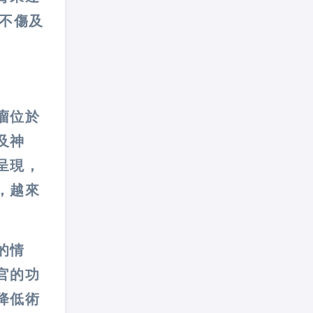
不傷及
瘤位於
及神
呈現，
，越來
的情
官的功
降低術