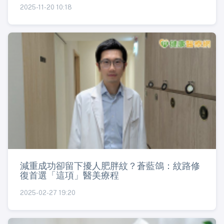
2025-11-20 10:18
減重成功卻留下擾人肥胖紋？蒼藍鴿：紋路修
復首選「這項」醫美療程
2025-02-27 19:20