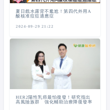
夏日戲水露背不尷尬！第四代外用A
酸核准痘痘適應症
2024-09-29 21:22
HER2陽性乳癌最怕復發！研究指出
高風險族群 強化輔助治療降復發率